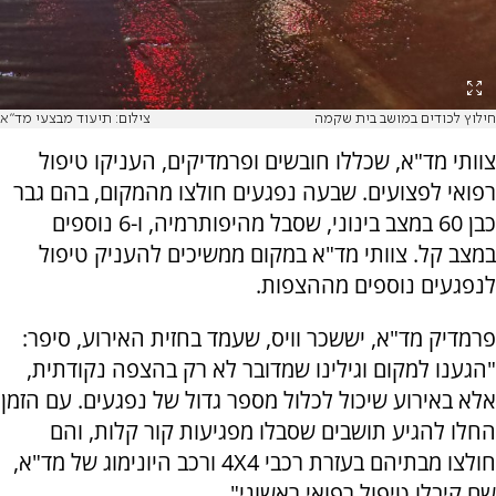
חילוץ לכודים במושב בית שקמה
צילום: תיעוד מבצעי מד"א
צוותי מד"א, שכללו חובשים ופרמדיקים, העניקו טיפול
רפואי לפצועים. שבעה נפגעים חולצו מהמקום, בהם גבר
כבן 60 במצב בינוני, שסבל מהיפותרמיה, ו-6 נוספים
במצב קל. צוותי מד"א במקום ממשיכים להעניק טיפול
לנפגעים נוספים מההצפות.
פרמדיק מד"א, יששכר וויס, שעמד בחזית האירוע, סיפר:
"הגענו למקום וגילינו שמדובר לא רק בהצפה נקודתית,
אלא באירוע שיכול לכלול מספר גדול של נפגעים. עם הזמן
החלו להגיע תושבים שסבלו מפגיעות קור קלות, והם
חולצו מבתיהם בעזרת רכבי 4X4 ורכב היונימוג של מד"א,
שם קיבלו טיפול רפואי ראשוני".