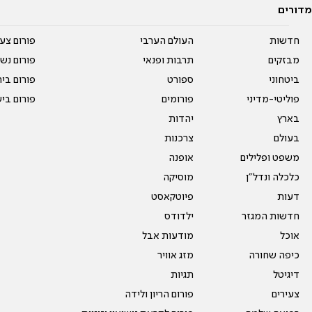
מדורים
חדשות
העולם הערבי
פורום צע
מבזקים
תרבות ופנאי
פורום נשו
ביטחוני
ספורט
פורום בי
פוליטי-מדיני
פורומים
פורום בי
בארץ
יהדות
בעולם
צרכנות
משפט ופלילים
אופנה
כלכלה ונדל"ן
מוסיקה
דעות
פיוטקאסט
חדשות המגזר
ילדודס
אוכל
מודעות אבל
כיפה שחורה
מזג אוויר
דיגיטל
תגיות
צעירים
פורום הריון ולידה