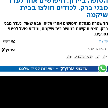
הסופה ביירון: חיפושים אחר נעדר
מבני ברק, לכודים חולצו בבית
שיקמה
המשטרה מנהלת חיפושים אחרי אליהו אבא שאול, נעדר מבני
ברק. הצפות קשות במושב בית שיקמה, ומד"א פועל לפינוי
נפגעים.
ערוץ 7
1 דקות
12.12.25, 3:32
זק"א
סופה
משטרת ישראל
מד"א