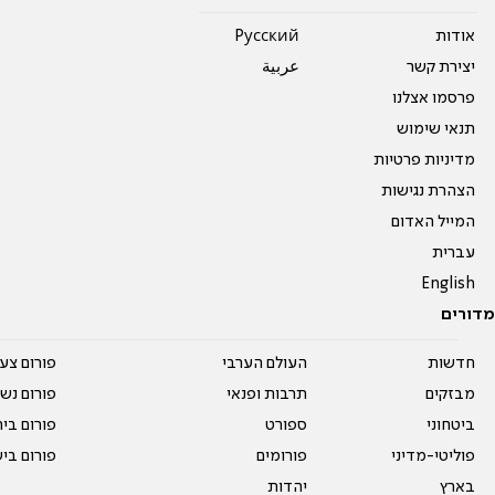
אודות
Pусский
יצירת קשר
عربية
פרסמו אצלנו
תנאי שימוש
מדיניות פרטיות
הצהרת נגישות
המייל האדום
עברית
English
מדורים
חדשות
העולם הערבי
פורום צע
מבזקים
תרבות ופנאי
פורום נשו
ביטחוני
ספורט
פורום בי
פוליטי-מדיני
פורומים
פורום בי
בארץ
יהדות