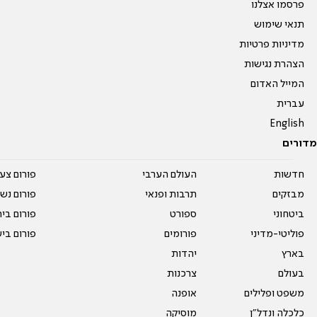
פרסמו אצלנו
תנאי שימוש
מדיניות פרטיות
הצהרת נגישות
המייל האדום
עברית
English
מדורים
חדשות
העולם הערבי
פורום צע
מבזקים
תרבות ופנאי
פורום נשו
ביטחוני
ספורט
פורום בי
פוליטי-מדיני
פורומים
פורום בי
בארץ
יהדות
בעולם
צרכנות
משפט ופלילים
אופנה
כלכלה ונדל"ן
מוסיקה