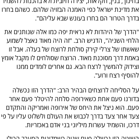
בחינוך, בנין, חקלאות, יצירה חיובית ולא בהכנות להשמיד
את מדינת ישראל כפי האמנה הבזויה שלהם. כשהם בחרו
בדרך הטרור הם בחרו בעונש שבא עליהם".
"הדרך של היהדות לא נראית יפה כמו אלה שנותנים את
הלחי השניה", הדגיש הרב. "זה היה מאוד נאצל לשמוע
שאשתו של צרלי קירק סולחת לרוצח של בעלה. אבל זו
באמת דרך מסוכנת מאוד. הרוצח שסולחים לו מקבל אומץ
וצידוק להמשיך לרצח הבא. גם אחרים לומדים ממנו
להוסיף רצח ורוע".
על הסליחה לרוצחים הבהיר הרב: "הדרך הזו נכשלה
בדורנו פעם אחת כשאירופה סלחה להיטלר פעם אחר
פעם. הוא ניצל את היחס של אירופה ואמריקה והתקדם
צעד אחר צעד בדרך לכבוש את העולם ולשלוט עליו על פי
דרכו, והשמיד עשרות מיליוני בני אדם באכזריות.
השיטה הזו נכשלה פעם שניה כשמדינות המערב הכילו