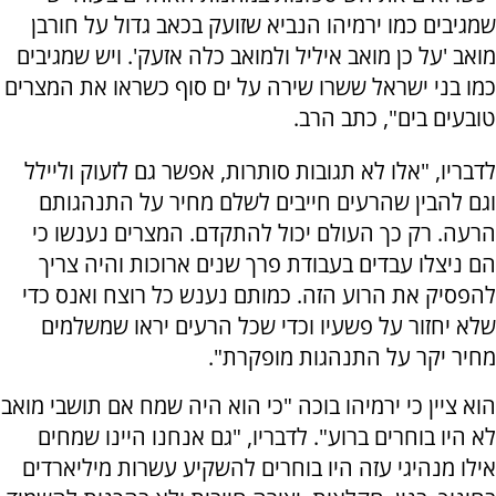
שמגיבים כמו ירמיהו הנביא שזועק בכאב גדול על חורבן
מואב 'על כן מואב איליל ולמואב כלה אזעק'. ויש שמגיבים
כמו בני ישראל ששרו שירה על ים סוף כשראו את המצרים
טובעים בים", כתב הרב.
לדבריו, "אלו לא תגובות סותרות, אפשר גם לזעוק וליילל
וגם להבין שהרעים חייבים לשלם מחיר על התנהגותם
הרעה. רק כך העולם יכול להתקדם. המצרים נענשו כי
הם ניצלו עבדים בעבודת פרך שנים ארוכות והיה צריך
להפסיק את הרוע הזה. כמותם נענש כל רוצח ואנס כדי
שלא יחזור על פשעיו וכדי שכל הרעים יראו שמשלמים
מחיר יקר על התנהגות מופקרת".
הוא ציין כי ירמיהו בוכה "כי הוא היה שמח אם תושבי מואב
לא היו בוחרים ברוע". לדבריו, "גם אנחנו היינו שמחים
אילו מנהיגי עזה היו בוחרים להשקיע עשרות מיליארדים