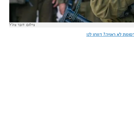
צילום: דובר צה"ל
ומת לא ראויה? דווחו לנו