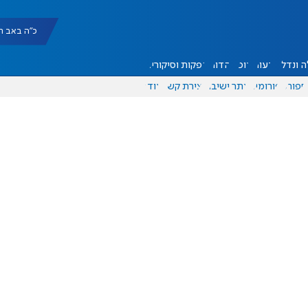
כ"ה באב תשפ"ו |
 ונדל"ן
דעות
אוכל
יהדות
הפקות וסיקורים
ספורט
פורומים
אתר ישיבה
יצירת קשר
עוד