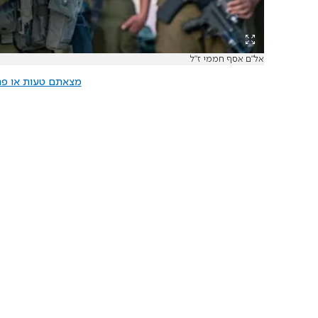
אל"ם אסף חממי ז"ל
מצאתם טעות או פרס