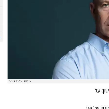
צילום: אלעד גוטמן
ון) על
נויו של ארי