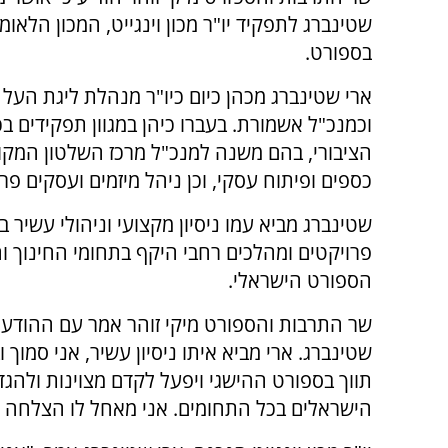
שטינברג לתפקיד יו"ר מכון וינגייט, המכון הלאומי
בספורט.
ארי שטינברג מכהן כיום כיו"ר מנהלת ליגת העל 
וכמנכ"ל אשמורת. בעברו כיהן במגוון תפקידים בכ
הציבורי, בהם משנה למנכ"ל מרכז השלטון המקו
כספים ופיתוח עסקי, וכן ניהל מיזמים ועסקים פרט
שטינברג מביא עמו ניסיון מקצועי וניהולי עשיר 
פרויקטים ומהלכים רחבי היקף בתחומי החינוך והק
הספורט הישראלי.
שר התרבות והספורט מיקי זוהר אמר עם ההודעה ע
שטינברג. ארי מביא איתו ניסיון עשיר, אני סמוך 
תווך בספורט ההישגי ויפעל לקדם מצוינות ולה
הישראלים בכל התחומים. אני מאחל לו הצלחה 