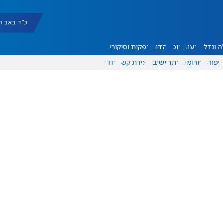
כ"ד באב תשפ"ו |
 ונדל"ן
דעות
אוכל
יהדות
הפקות וסיקורים
ספורט
פורומים
אתר ישיבה
יצירת קשר
עוד