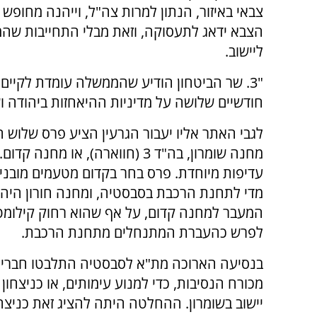
צבאי באיזור, הנתון למרות צה"ל, וייהנה מחופש 
הצבא ידאג לתעסוקה, וזאת מבלי התחייבות שה
ליישוב.
"3. שר הביטחון הודיע שהממשלה עומדת לקיים ד
חודשיים שלושה על מדיניות ההיאחזות ביהודה וש
לגבי האתר אליו יעבור הגרעין הציע פרס שלוש ה
מחנה שומרון, בה"ד 3 (חווארה),
עדיפות מיוחדת. פרס בחר בקדום מטעמים מובנים:
מדי לתחנת הרכבת בסבסטיה, ומחנה חורון היה 
המעבר למחנה קדום, על אף שהוא רחוק קילומט
לפרש כהעברת המתנחלים מתחנת הרכבת.
בנסיעה הארוכה מת"א לסבסטיה התלבטו חברי 
מכורח הנסיבות, כדי למנוע עימותים, או כניצח
יישוב בשומרון. ההחלטה היתה להציג זאת כניצחו