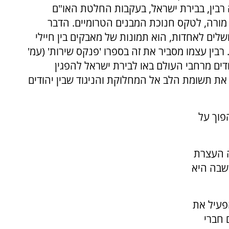
רבין, בבירת ישראל, בעקבות החלטת האו"ם
ן מורה, לטקס חנוכת המבנים הטרומיים. הדבר
ושלים לאחדות, הוא תמונות של מאבקים בין חיילי
בין עצמו מסביר את זה בספרו 'פנקס שירות' (עמ'
ודים מרחבי העולם באו לבירת ישראל להפגין
 את תשומת הלב אל המחלוקת והניגוד שבין יהודים
פוך על
1 בדצמבר 1991, קיבלה העצרת
 של האו"ם החלטה מנוגדת (מס' 4686) שבה היא
פעיל את
 חברי