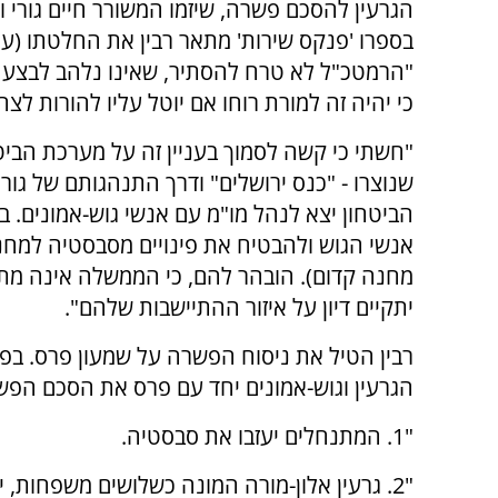
הגרעין להסכם פשרה, שיזמו המשורר חיים גורי וא
"הרמטכ"ל לא טרח להסתיר, שאינו נלהב לבצע 
כי יהיה זה למורת רוחו אם יוטל עליו להורות ל
"חשתי כי קשה לסמוך בעניין זה על מערכת הביט
שנוצרו - "כנס ירושלים" ודרך התנהגותם של גור
הביטחון יצא לנהל מו"מ עם אנשי גוש-אמונים. במ
אנשי הגוש ולהבטיח את פינויים מסבסטיה למחנה
מחנה קדום). הובהר להם, כי הממשלה אינה מתח
יתקיים דיון על איזור ההתיישבות שלהם".
רבין הטיל את ניסוח הפשרה על שמעון פרס. בפג
הגרעין וגוש-אמונים יחד עם פרס את הסכם הפש
"1. המתנחלים יעזבו את סבסטיה.
"2. גרעין אלון-מורה המונה כשלושים משפחות, 