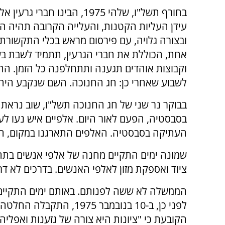
בחורף תשל"ו, שלהי 1975, הבינו חברי
עידן העליות הקטנות, והעלייה הקרובה תהיה המ
ובצורה גלויה, עם פירסום מראש בכלי התקשורת.
אחת, הכוללת את חברי הגרעין, תתמיד לשבת ב
וקבוצות אוהדים תגענה ותתחלפנה כל הזמן. הת
לשבוע שאחרי כן: חג החנוכה. השם שנקבע היה: 
בבוקר נר שני של חג החנוכה תשל"ו, שוב נראת
בסבסטיה, הפעם לאור היום. אלפיים איש נעו 
העתיקה בסבסטיה. האלפים התארגנו במקום, הקי
שמונה ימים התקיים מחנה של אלפי אנשים בתחנ
ציוד ואספקת מזון לאלפי האנשים. בדרכים לא דר
הממשלה לא ששה לפנותם. באותם ימים התקיים בי
הקובעת כי "ציונות היא צורה של גזענות ואפלי