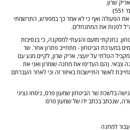
ריק שרון.
בספרו 'פנקס שירות' מתאר רבין את החלטתו (עמ' 551):
את הפעולה ואף כי לא אמר כך במפורש, התרשמתי
צה"ל לפנות את המתנחלים.
חון. נחנקתי מזעם והגעתי למסקנה, כי בנסיבות
מים במערכת הביטחון - מתחייב פתרון אחר. שר
קביל הטלתי על יועצי, אריק שרון, לקיים מגע עם
 צבאי. (הם העדיפו את מחנה שומרון ואני את
ייבת לאשר התיישבות באיזור זה וכי לאחר העברתם
ישה בלשכת שר הביטחון שמעון פרס, ניסחו נציגי
רה, שנכתב בכתב ידו של שמעון פרס:
יעבור למחנה