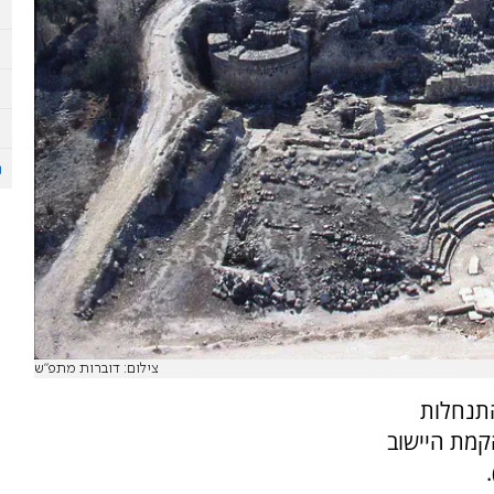
צילום: דוברות מתפ"ש
התנחלות
מת היישוב