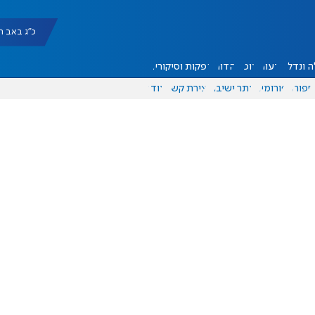
כ"ג באב תשפ"ו |
 ונדל"ן
דעות
אוכל
יהדות
הפקות וסיקורים
ספורט
פורומים
אתר ישיבה
יצירת קשר
עוד