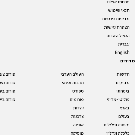
פרסמו אצלנו
תנאי שימוש
מדיניות פרטיות
הצהרת נגישות
המייל האדום
עברית
English
מדורים
חדשות
העולם הערבי
פורום צע
מבזקים
תרבות ופנאי
פורום נשו
ביטחוני
ספורט
פורום בי
פוליטי-מדיני
פורומים
פורום בי
בארץ
יהדות
בעולם
צרכנות
משפט ופלילים
אופנה
כלכלה ונדל"ן
מוסיקה