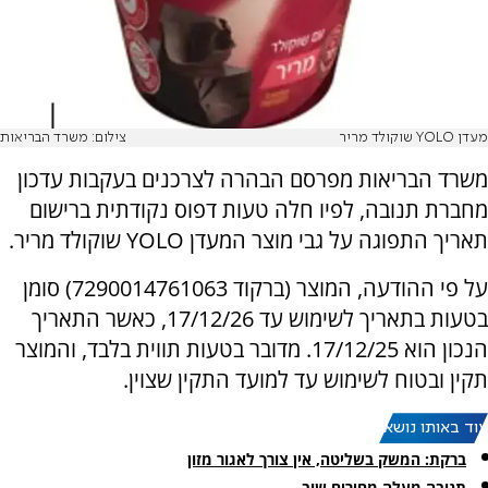
מעדן YOLO שוקולד מריר
צילום: משרד הבריאות
משרד הבריאות מפרסם הבהרה לצרכנים בעקבות עדכון
מחברת תנובה, לפיו חלה טעות דפוס נקודתית ברישום
תאריך התפוגה על גבי מוצר המעדן YOLO שוקולד מריר.
על פי ההודעה, המוצר (ברקוד 7290014761063) סומן
בטעות בתאריך לשימוש עד 17/12/26, כאשר התאריך
הנכון הוא 17/12/25. מדובר בטעות תווית בלבד, והמוצר
תקין ובטוח לשימוש עד למועד התקין שצוין.
עוד באותו נושא:
ברקת: המשק בשליטה, אין צורך לאגור מזון
תנובה מעלה מחירים שוב