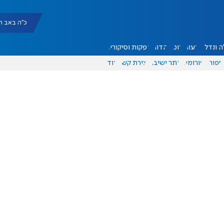
כ"ה באב תשפ"ו |
 ונדל"ן
דעות
אוכל
יהדות
הפקות וסיקורים
ספורט
פורומים
אתר ישיבה
יצירת קשר
עוד