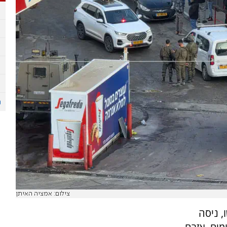
צילום: אמציה האיתן
פשו, ניסה