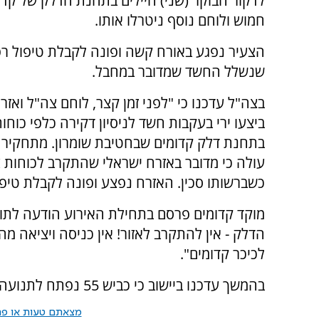
לדקור הבוקר (שני) חיילים בתחנת הדלק של קדו
חמוש ולוחם נוסף ניטרלו אותו.
הצעיר נפגע באורח קשה ופונה לקבלת טיפול רפ
שנשלל החשד שמדובר במחבל.
בצה"ל עדכנו כי "לפני זמן קצר, לוחם צה"ל ואזר
ביצעו ירי בעקבות חשד לניסיון דקירה כלפי כוחו
בתחנת דלק קדומים שבחטיבת שומרון. מתחקיר 
עולה כי מדובר באזרח ישראלי שהתקרב לכוחות 
כשברשותו סכין. האזרח נפצע ופונה לקבלת טיפו
מוקד קדומים פרסם בתחילת האירוע הודעה לתוש
הדלק - אין להתקרב לאזור! אין כניסה ויציאה 
לכיכר קדומים".
בהמשך עדכנו ביישוב כי כביש 55 נפתח לתנועה כמו גם כל שערי היישוב.
מצאתם טעות או פרס