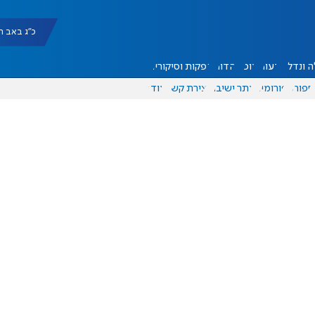
כ"ג באב תשפ"ו |
 ונדל"ן
דעות
אוכל
יהדות
הפקות וסיקורים
ספורט
פורומים
אתר ישיבה
יצירת קשר
עוד