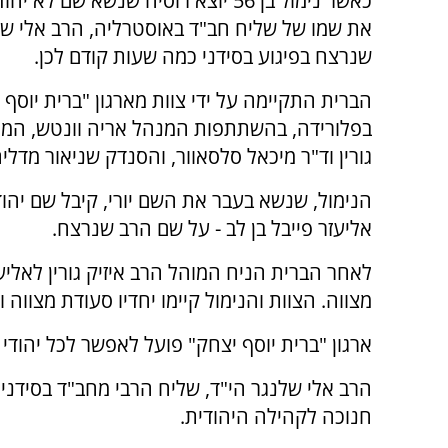
כאשר נימול בן 56 יוצא רוסיה שנשא שם לא
את שמו של שליח חב"ד באוסטרליה, הרב אלי של
שנרצח בפיגוע בסידני כמה שעות קודם לכן.
הברית התקיימה על ידי צוות מארגון "ברית יוסף 
בפלורידה, בהשתתפות המנהל אריה וונטש, המוה
גורין וד"ר מיכאל סלסאוור, והסנדק שניאור מדליה
הנימול, שנשא בעבר את השם יורי, קיבל שם יהוד
אליעזר פייבל בן לב - על שם הרב שנרצח.
לאחר הברית הניח המוהל הרב איזיק גורין לאליעזר
מצווה. הצוות והנימול קיימו יחדיו סעודת מצווה 
ארגון "ברית יוסף יצחק" פועל לאפשר לכל יהודי
הרב אלי שלנגר הי"ד, שליח הרבי מחב"ד בסידני
חנוכה לקהילה היהודית.