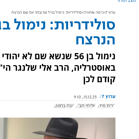
מצב תורני
ערוץ 7
כיפה שחורה
סולידריות: נימול בגיל 56 ובחר את שם הנרצח
הנרצח
נימול בן 56 שנשא שם לא
באוסטרליה, הרב אלי שלנגר הי"
קודם לכן
ערוץ 7
15.12.25, 9:10
ברית מילה
שליחי חב"ד
טבח בחנוכה