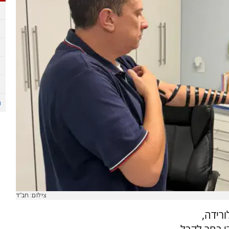
צילום: חב"ד
רידה,