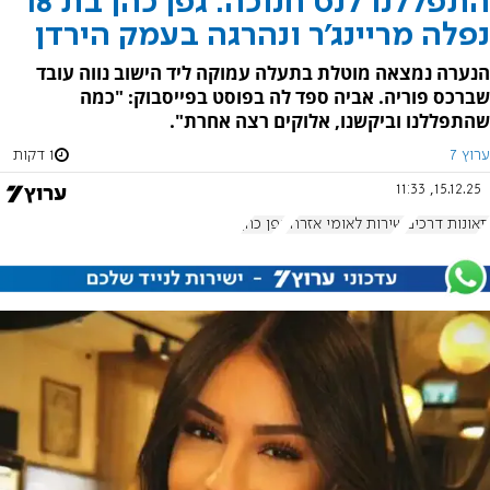
התפללנו לנס חנוכה: גפן כהן בת 18
נפלה מריינג'ר ונהרגה בעמק הירדן
הנערה נמצאה מוטלת בתעלה עמוקה ליד הישוב נווה עובד
שברכס פוריה. אביה ספד לה בפוסט בפייסבוק: "כמה
שהתפללנו וביקשנו, אלוקים רצה אחרת".
ערוץ 7
1 דקות
15.12.25, 11:33
תאונות דרכים
שירות לאומי אזרחי
גפן כהן