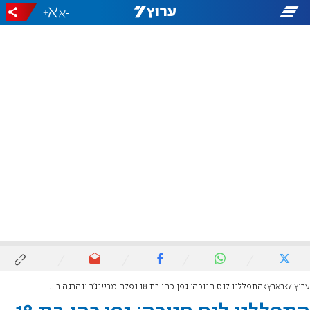
+
-
ערוץ 7
בארץ
התפללנו לנס חנוכה: גפן כהן בת 18 נפלה מריינג'ר ונהרגה בעמק הירדן