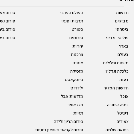
חדשות
העולם הערבי
פורום צע
מבזקים
תרבות ופנאי
פורום נשו
ביטחוני
ספורט
פורום בי
פוליטי-מדיני
פורומים
פורום בי
בארץ
יהדות
בעולם
צרכנות
משפט ופלילים
אופנה
כלכלה ונדל"ן
מוסיקה
דעות
פיוטקאסט
חדשות המגזר
ילדודס
אוכל
מודעות אבל
כיפה שחורה
מזג אוויר
דיגיטל
תגיות
צעירים
פורום הריון ולידה
רפואה שלמה
פורום לקראת נישואין וזוגיות