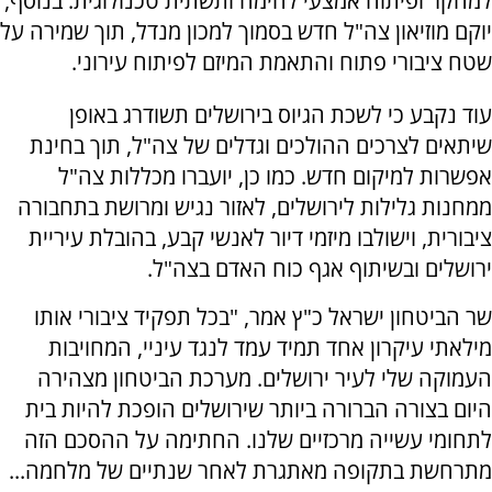
למחקר ופיתוח אמצעי לחימה ותשתית טכנולוגית. בנוסף,
יוקם מוזיאון צה"ל חדש בסמוך למכון מנדל, תוך שמירה על
שטח ציבורי פתוח והתאמת המיזם לפיתוח עירוני.
עוד נקבע כי לשכת הגיוס בירושלים תשודרג באופן
שיתאים לצרכים ההולכים וגדלים של צה"ל, תוך בחינת
אפשרות למיקום חדש. כמו כן, יועברו מכללות צה"ל
ממחנות גלילות לירושלים, לאזור נגיש ומרושת בתחבורה
ציבורית, וישולבו מיזמי דיור לאנשי קבע, בהובלת עיריית
ירושלים ובשיתוף אגף כוח האדם בצה"ל.
שר הביטחון ישראל כ"ץ אמר, "בכל תפקיד ציבורי אותו
מילאתי עיקרון אחד תמיד עמד לנגד עיניי, המחויבות
העמוקה שלי לעיר ירושלים. מערכת הביטחון מצהירה
היום בצורה הברורה ביותר שירושלים הופכת להיות בית
לתחומי עשייה מרכזיים שלנו. החתימה על ההסכם הזה
מתרחשת בתקופה מאתגרת לאחר שנתיים של מלחמה...