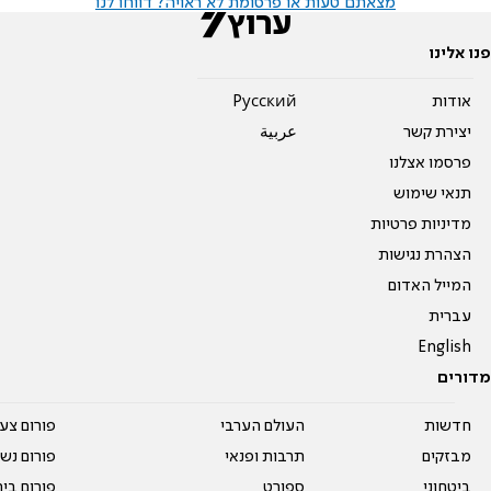
מצאתם טעות או פרסומת לא ראויה? דווחו לנו
פנו אלינו
אודות
Pусский
יצירת קשר
عربية
פרסמו אצלנו
תנאי שימוש
מדיניות פרטיות
הצהרת נגישות
המייל האדום
עברית
English
מדורים
חדשות
העולם הערבי
פורום צע
מבזקים
תרבות ופנאי
פורום נשו
ביטחוני
ספורט
פורום בי