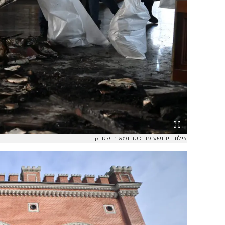
צילום: יהושע פרוכטר ומאיר זלזניק