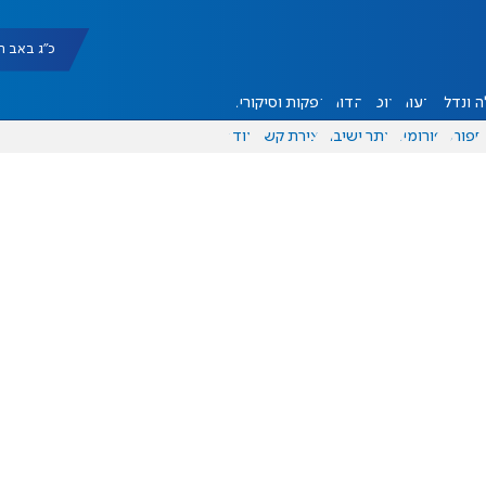
כ"ג באב תשפ"ו |
 ונדל"ן
דעות
אוכל
יהדות
הפקות וסיקורים
ספורט
פורומים
אתר ישיבה
יצירת קשר
עוד