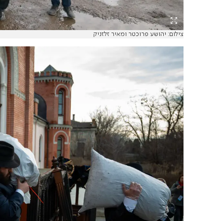
צילום: יהושע פרוכטר ומאיר זלזניק