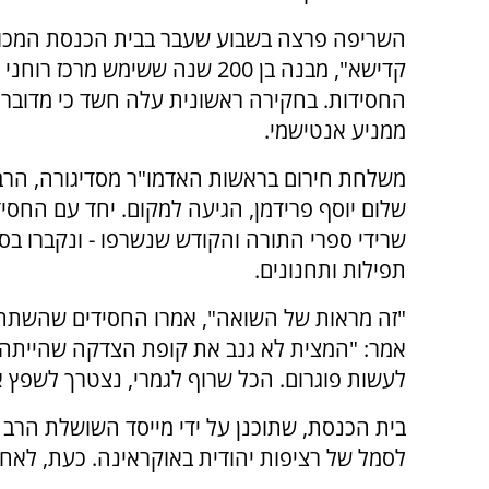
השריפה פרצה בשבוע שעבר בבית הכנסת המכונה
קדישא", מבנה בן 200 שנה ששימש מרכז רו
החסידות. בחקירה ראשונית עלה חשד כי מדובר
ממניע אנטישמי.
משלחת חירום בראשות האדמו"ר מסדיגורה, הרב
שלום יוסף פרידמן, הגיעה למקום. יחד עם החסי
שרידי ספרי התורה והקודש שנשרפו - ונקברו ב
תפילות ותחנונים.
"זה מראות של השואה", אמרו החסידים שהשתתפו 
אמר: "המצית לא גנב את קופת הצדקה שהייתה מל
לעשות פוגרום. הכל שרוף לגמרי, נצטרך לשפץ 
בית הכנסת, שתוכנן על ידי מייסד השושלת הרב 
לסמל של רציפות יהודית באוקראינה. כעת, לאחר