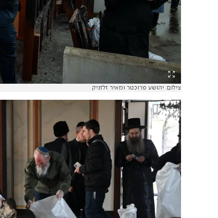
צילום: יהושע פרוכטר ומאיר זלזניק