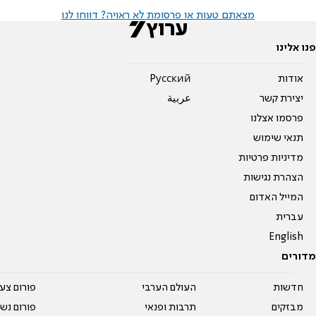
מצאתם טעות או פרסומת לא ראויה? דווחו לנו
פנו אלינו
אודות
Pусский
יצירת קשר
عربية
פרסמו אצלנו
תנאי שימוש
מדיניות פרטיות
הצהרת נגישות
המייל האדום
עברית
English
מדורים
חדשות
העולם הערבי
פורום צע
מבזקים
תרבות ופנאי
פורום נשו