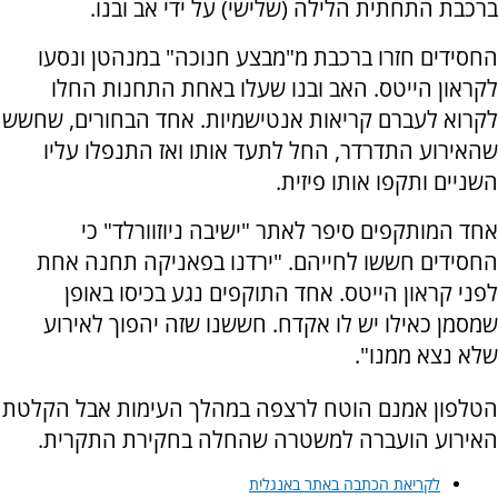
ברכבת התחתית הלילה (שלישי) על ידי אב ובנו.
החסידים חזרו ברכבת מ"מבצע חנוכה" במנהטן ונסעו
לקראון הייטס. האב ובנו שעלו באחת התחנות החלו
לקרוא לעברם קריאות אנטישמיות. אחד הבחורים, שחשש
שהאירוע התדרדר, החל לתעד אותו ואז התנפלו עליו
השניים ותקפו אותו פיזית.
אחד המותקפים סיפר לאתר "ישיבה ניוזוורלד" כי
החסידים חששו לחייהם. "ירדנו בפאניקה תחנה אחת
לפני קראון הייטס. אחד התוקפים נגע בכיסו באופן
שמסמן כאילו יש לו אקדח. חששנו שזה יהפוך לאירוע
שלא נצא ממנו".
הטלפון אמנם הוטח לרצפה במהלך העימות אבל הקלטת
האירוע הועברה למשטרה שהחלה בחקירת התקרית.
לקריאת הכתבה באתר באנגלית