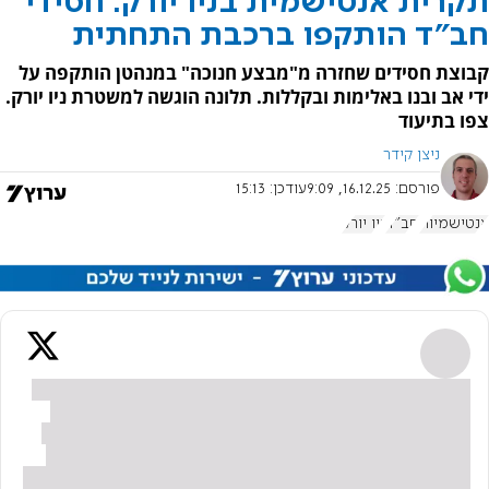
תקרית אנטישמית בניו יורק: חסידי
חב"ד הותקפו ברכבת התחתית
קבוצת חסידים שחזרה מ"מבצע חנוכה" במנהטן הותקפה על
ידי אב ובנו באלימות ובקללות. תלונה הוגשה למשטרת ניו יורק.
צפו בתיעוד
ניצן קידר
פורסם:
16.12.25, 9:09
עודכן:
15:13
אנטישמיות
חב"ד
ניו יורק