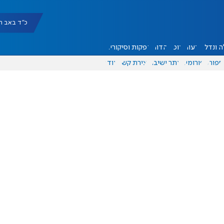
כ"ד באב תשפ"ו |
 ונדל"ן
דעות
אוכל
יהדות
הפקות וסיקורים
ספורט
פורומים
אתר ישיבה
יצירת קשר
עוד