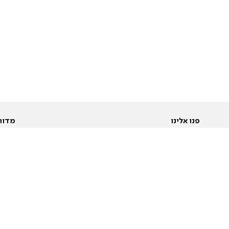
פנו אלינו
מדור
אודות
Pусский
חד
יצירת קשר
عربية
מב
פרסמו אצלנו
בי
תנאי שימוש
פו
מדיניות פרטיות
בא
הצהרת נגישות
בע