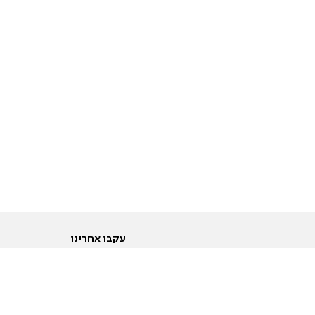
עקבו אחרינו
ות
טוויטר
ם הריון ולידה
פייסבוק
ום לקראת נישואין וזוגיות
אינסטגרם