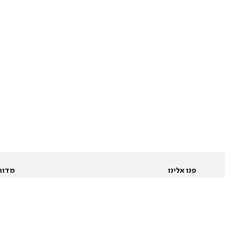
פנו אלינו
מדור
אודות
Pусский
חד
יצירת קשר
عربية
מב
פרסמו אצלנו
בי