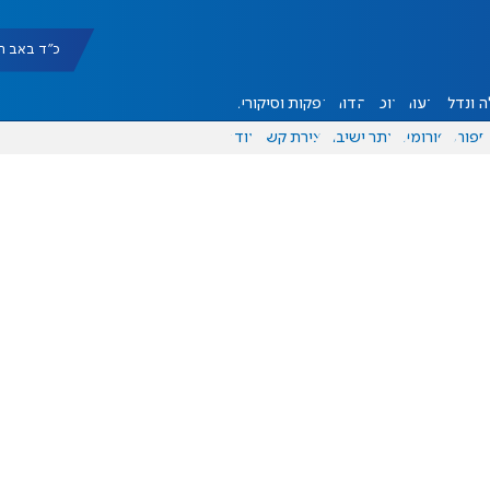
כ"ד באב תשפ"ו |
 ונדל"ן
דעות
אוכל
יהדות
הפקות וסיקורים
ספורט
פורומים
אתר ישיבה
יצירת קשר
עוד