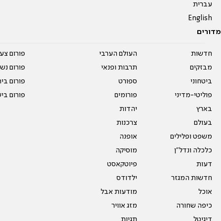
עברית
English
מדורים
חדשות
העולם הערבי
פורום צע
מבזקים
תרבות ופנאי
פורום נשו
ביטחוני
ספורט
פורום בי
פוליטי-מדיני
פורומים
פורום בי
בארץ
יהדות
בעולם
צרכנות
משפט ופלילים
אופנה
כלכלה ונדל"ן
מוסיקה
דעות
פיוטקאסט
חדשות המגזר
ילדודס
אוכל
מודעות אבל
כיפה שחורה
מזג אוויר
דיגיטל
תגיות