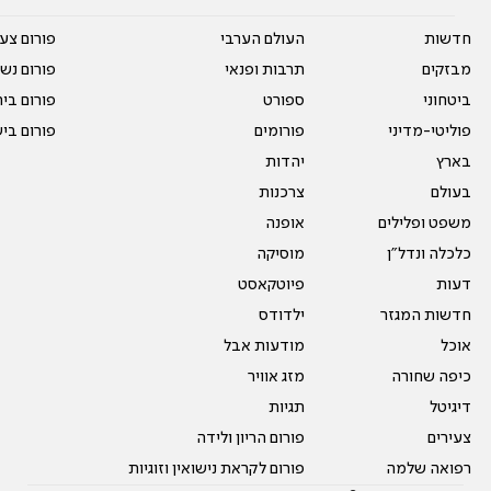
חדשות
העולם הערבי
פורום צע
מבזקים
תרבות ופנאי
פורום נשו
ביטחוני
ספורט
פורום בי
פוליטי-מדיני
פורומים
פורום בי
בארץ
יהדות
בעולם
צרכנות
משפט ופלילים
אופנה
כלכלה ונדל"ן
מוסיקה
דעות
פיוטקאסט
חדשות המגזר
ילדודס
אוכל
מודעות אבל
כיפה שחורה
מזג אוויר
דיגיטל
תגיות
צעירים
פורום הריון ולידה
רפואה שלמה
פורום לקראת נישואין וזוגיות