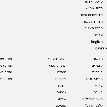
פרסמו אצלנו
תנאי שימוש
מדיניות פרטיות
הצהרת נגישות
המייל האדום
עברית
English
מדורים
חדשות
העולם הערבי
פורום צע
מבזקים
תרבות ופנאי
פורום נשו
ביטחוני
ספורט
פורום בי
פוליטי-מדיני
פורומים
פורום בי
בארץ
יהדות
בעולם
צרכנות
משפט ופלילים
אופנה
כלכלה ונדל"ן
מוסיקה