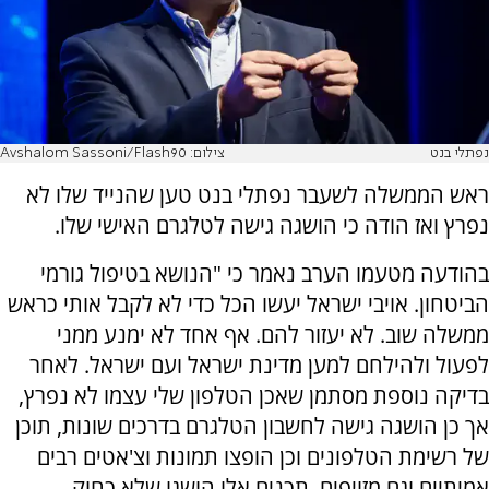
נפתלי בנט
צילום: Avshalom Sassoni/Flash90
ראש הממשלה לשעבר נפתלי בנט טען שהנייד שלו לא
נפרץ ואז הודה כי הושגה גישה לטלגרם האישי שלו.
בהודעה מטעמו הערב נאמר כי "הנושא בטיפול גורמי
הביטחון. אויבי ישראל יעשו הכל כדי לא לקבל אותי כראש
ממשלה שוב. לא יעזור להם. אף אחד לא ימנע ממני
לפעול ולהילחם למען מדינת ישראל ועם ישראל. לאחר
בדיקה נוספת מסתמן שאכן הטלפון שלי עצמו לא נפרץ,
אך כן הושגה גישה לחשבון הטלגרם בדרכים שונות, תוכן
של רשימת הטלפונים וכן הופצו תמונות וצ'אטים רבים
אמיתיים וגם מזויפים. תכנים אלו הושגו שלא כחוק