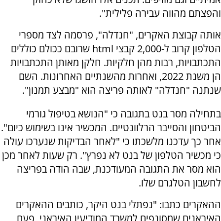
והפצתם מהווה עבירה פלילית".
אותה קבוצת האקרים, "חנדלה", פרסמה לצד מספרי
הטלפון קרוב ל-2,000 קבצי html שרובם ככולם כוללים
התכתבויות, רבות מהן חלקיות. חלקן מאותן התכתבויות
הן משנת 2022, ואחרות מהשנתיים האחרונות. השם
שנתנה "חנדלה" לאותה פריצה הוא "מבצע תמנון".
בתחילה מסר בנט בתגובה כי "הנושא בטיפול גורמי
הביטחון והסייבר הרלוונטיים. המכשיר אינו בשימוש כיום".
אחר כך עדכנו מלשכתו כי "לאחר הבדיקות שנערכו עולה
כי מכשיר הטלפון של בנט לא נפרץ". רק שעות לאחר מכן
הוא מסר את התגובה המעודכנת, שבה הודה בפריצה
לחשבון הטלגרם שלו.
ההאקרים כתבו: "נפתלי בנט היקר, כותבים ההאקרים
האיראנים שמסונפים למשרד המודיעין האיראני, פעם