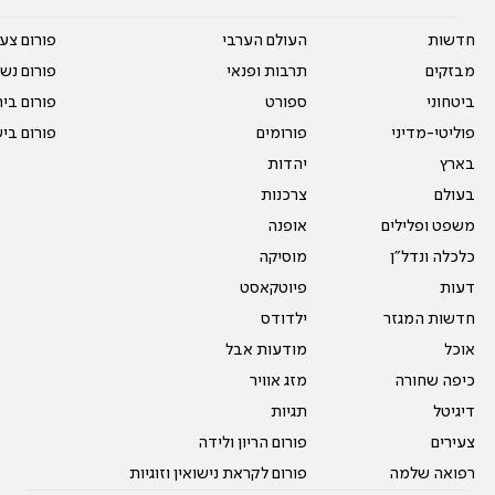
חדשות
העולם הערבי
פורום צע
מבזקים
תרבות ופנאי
פורום נשו
ביטחוני
ספורט
פורום בי
פוליטי-מדיני
פורומים
פורום בי
בארץ
יהדות
בעולם
צרכנות
משפט ופלילים
אופנה
כלכלה ונדל"ן
מוסיקה
דעות
פיוטקאסט
חדשות המגזר
ילדודס
אוכל
מודעות אבל
כיפה שחורה
מזג אוויר
דיגיטל
תגיות
צעירים
פורום הריון ולידה
רפואה שלמה
פורום לקראת נישואין וזוגיות