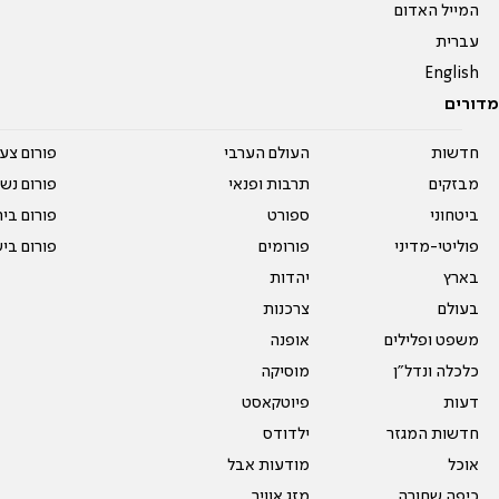
המייל האדום
עברית
English
מדורים
חדשות
העולם הערבי
פורום צע
מבזקים
תרבות ופנאי
פורום נשו
ביטחוני
ספורט
פורום בי
פוליטי-מדיני
פורומים
פורום בי
בארץ
יהדות
בעולם
צרכנות
משפט ופלילים
אופנה
כלכלה ונדל"ן
מוסיקה
דעות
פיוטקאסט
חדשות המגזר
ילדודס
אוכל
מודעות אבל
כיפה שחורה
מזג אוויר