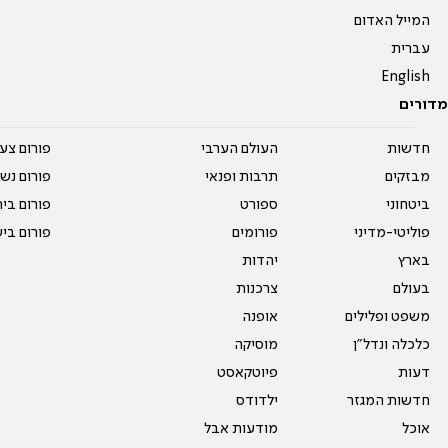
המייל האדום
עברית
English
מדורים
חדשות
העולם הערבי
פורום צע
מבזקים
תרבות ופנאי
פורום נשו
ביטחוני
ספורט
פורום בי
פוליטי-מדיני
פורומים
פורום בי
בארץ
יהדות
בעולם
צרכנות
משפט ופלילים
אופנה
כלכלה ונדל"ן
מוסיקה
דעות
פיוטקאסט
חדשות המגזר
ילדודס
אוכל
מודעות אבל