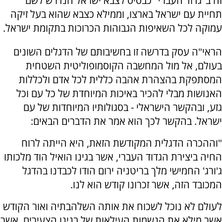
זה ב"גדוד העברי" כבסיס לצבא ישראל הנדרש לשם
תחיית עם ישראל בארצו, וממילא כצבא שהוא בעל זיקה
עמוקה לכל השאיפות הגבוהות הכרוכות בתקומת ישראל.
הראי"ה עסק בדרשה זו בחשיבותם של הדגלים השונים
בעולם, אל מול המחשבה הקוסמופוליטית השטחית
המסתפקת בהצהרת אהבה כללית לכל אדם ולכללות
האנושות מבלי להכיר באיכות המיוחדת של כל עם וכל
גזע, ובהקשר הישראלי - בסגולותיו המיוחדות של עם
ישראל. בהקשר לכך הוא אמר את הדברים הבאים:
"וההכרה הדגלית המקודשת הזאת, היא הייתה לרוח
החיה ביצירת הגדוד העברי, אשר בגינו הואיל הוד מלכותו
ג'ורג' החמישי מלך בריטניה ירום הודו לכבדנו בהדגל
המכובד הזה, אשר זכרונו קודש הוא לנו.
לעולם לא נוכל לשכוח את אותה השלהבתיה ואור הקודש
אשר מילא את הנשמות העילאות של בנינו הצעירים, אשר