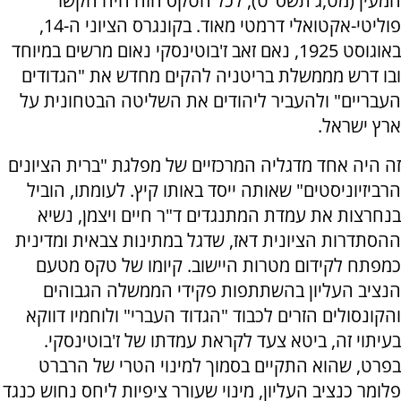
המעין (מט,ג תשס"ט), לכל הטקס הזה היה הקשר
פוליטי-אקטואלי דרמטי מאוד. בקונגרס הציוני ה-14,
באוגוסט 1925, נאם זאב ז'בוטינסקי נאום מרשים במיוחד
ובו דרש מממשלת בריטניה להקים מחדש את "הגדודים
העבריים" ולהעביר ליהודים את השליטה הבטחונית על
ארץ ישראל.
זה היה אחד מדגליה המרכזיים של מפלגת "ברית הציונים
הרביזיוניסטים" שאותה ייסד באותו קיץ. לעומתו, הוביל
בנחרצות את עמדת המתנגדים ד"ר חיים ויצמן, נשיא
ההסתדרות הציונית דאז, שדגל במתינות צבאית ומדינית
כמפתח לקידום מטרות היישוב. קיומו של טקס מטעם
הנציב העליון בהשתתפות פקידי הממשלה הגבוהים
והקונסולים הזרים לכבוד "הגדוד העברי" ולוחמיו דווקא
בעיתוי זה, ביטא צעד לקראת עמדתו של ז'בוטינסקי.
בפרט, שהוא התקיים בסמוך למינוי הטרי של הרברט
פלומר כנציב העליון, מינוי שעורר ציפיות ליחס נחוש כנגד