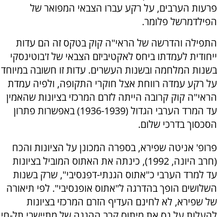
פרעות הערבים, על רקע עברו הצבאי המפואר של
הפילדמרשל פלומר.
התפילה והדרשה של הראי"ה קוק בטקס זה הם עדות
ייחודית לעמדתו ביחס לאקטיביזם הצבאי של ז'בוטינסקי
בשנות המלחמה ובשנות העשרים. עדות זו חשובה במיוחד
על רקע עמדה רווחת אצל חוקרי התקופה, ולפיה עמדת
הראי"ה קוק קרובה הייתה לזרם המרכזי בציונות שהאמין
עד המרד הערבי הגדול (1936-1939) באפשרות פתרון
הסכסוך בדרכי שלום.
פרופ' אניטה שפירא, בספרה המכונן על הציונות והכח
(חרב היונה, 1992), כינתה את האתוס המוביל בציונות
עד למרד הערבי כ"אתוס הגנתי-דפנסיבי", שרק בשנות
השלושים הופך בהדרגה ל"אתוס אופנסיבי". לפי תיאורה
של שפירא, לא לחינם העדיף הזרם המרכזי בציונות
להעלות על נס את מיתוס קרב ההגנה של מתיישבי תל-חי