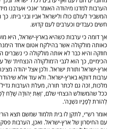
מחוברים הם לעם ואף ערבים לכלל ישראל ובכך כ
הערבות למדנו מיהודה האומר 'אנכי אערבנו מידי
המשביר לעולם כולו ולישראל אביו ובני ביתו. כך
חשים כעבדים וכערבים לעם קדוש.
אך דומה כי ערבות כשהיא בארץ-ישראל, היא מוש
כאותה מולקולה אשר בהילקח אטום אחד הימנה
חוזקה והיא כבר לא אותה מולקולה כי נשברים ה
הכימיים, כך הוא לגבי ה'מולקולה הנצחית' של ע
ארץ-ישראל ותורת ישראל. ולכן אצל יהודה מצינו
ערבות דווקא בארץ-ישראל. ולא עוד אלא שיהודה
מלכות, זכה גם לכתר תורה, מעלת הערבות גדילה
ככל שהמשולש הנצחי שלם, 'וְאֶת יְהוּדָה שָׁלַח לְפָנָי
לְהוֹרֹת לְפָנָיו גֹּשְׁנָה'.
אומר רש"י, לתקן לו בית תלמוד שמשם תצא הור
עם החיסרון של ארץ-ישראל. ואכן, הערבות פסקה