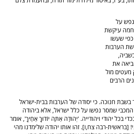
תו, בע"ז, באיסור מילה ולימוד תורה, ובהעמדת צלם
נפש על
לחמה עיקשת
 כפי שעשו
ושת הערבות
שביה,
ביאה את
 מעטים מול
נים הרבים
בשבת חנוכה. כי יסודה של הערבות בבית-ישראל
המכבי שמסר נפשו על כלל ישראל, אלא ביהודה
יהודי ויהודייה. 'יְהוּדָה אַתָּה יוֹדוּךָ אַחֶיךָ', אומר
! [בראשית-רבה צח,ו]. זהו אותו יהודה שלימדנו מהי