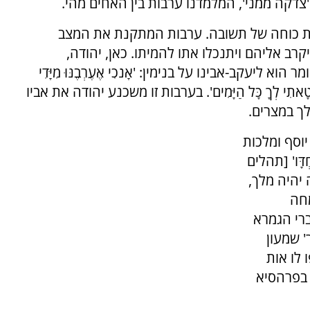
צדקה ממני', המלמדנו ערבות בין האחים מהי.
ת כוחה של תשובה. ערבות המתקנת את המצב
רב אליהם ויתנכלו אתו להמיתו. כאן, יהודה,
עקב-אבינו על בנימין: 'אָנֹכִי אֶעֶרְבֶנּוּ מִיָּדִי
טָאתִי לְךָ כָּל הַיָּמִים'
.
בערבות זו משכנע יהודה את אביו
ך במצרים.
וסף ומלכות
חְדָּו' [תהלים
 יהיה מלך,
מחה
ברי הגמרא
' שמעון
 לו אות
בפרהסיא