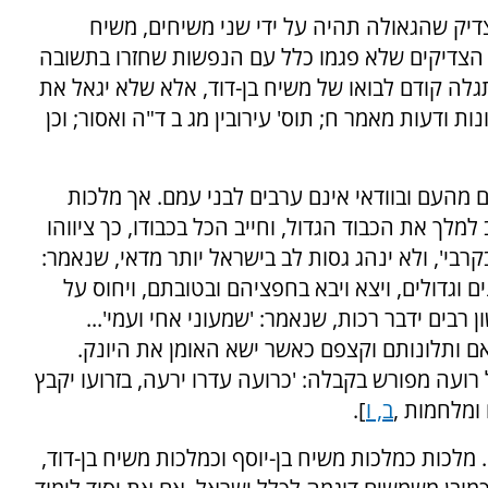
-צדיק שהגאולה תהיה על ידי שני משיחים, משיח
ל הצדיקים שלא פגמו כלל עם הנפשות שחזרו בתשובה
תגלה קודם לבואו של משיח בן-דוד, אלא שלא יגאל את
ת ודעות מאמר ח; תוס' עירובין מג ב ד"ה ואסור; וכן
מהעם ובוודאי אינם ערבים לבני עמם. אך מלכות
לך את הכבוד הגדול, וחייב הכל בכבודו, כך ציווהו
קרבי', ולא ינהג גסות לב בישראל יותר מדאי, שנאמר:
ים וגדולים, ויצא ויבא בחפציהם ובטובתם, ויחוס על
בים ידבר רכות, שנאמר: 'שמעוני אחי ועמי'...
אם ותלונותם וקצפם כאשר ישא האומן את היונק.
 רועה מפורש בקבלה: 'כרועה עדרו ירעה, בזרועו יקבץ
 ומלחמות
,
ב, ו
].
מלכות כמלכות משיח בן-יוסף וכמלכות משיח בן-דוד,