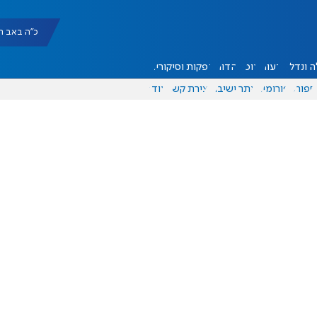
כ"ה באב תשפ"ו |
 ונדל"ן
דעות
אוכל
יהדות
הפקות וסיקורים
ספורט
פורומים
אתר ישיבה
יצירת קשר
עוד