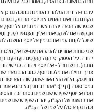
חזרה בתשובה בפרהסיה, באומרו כבל עם ועולם '
ערבות-הדדית המלמדת הטומנת בתוכה גם כן א
הקודם בו רואים האחים את יוסף מרחוק, ובטרם יק
שבפרשה הבאה יהיה ראש המדברים אל יוסף, אומר הוא לי
תְּבַקְשֶׁנּוּ אִם לֹא הֲבִיאֹתִיו אֵלֶיךָ וְהִצַּגְתִּיו לְפָנֶיךָ וְחָ
שיוכל לקחת עמו את בנימין אל יוסף המשנה למל
שני כוחות אמורים להניע את עם-ישראל, מלכות י
יהודה. על הפסוק 'כִּי הִנֵּה הַמְּלָכִים נוֹעֲדוּ עָבְרוּ יַ
מח,ה]. דרשו חז"ל - אלו יוסף ויהודה. כדי שיהודה
צריך תחילה את מלכות יוסף. כתב הרב מאיר ש
מדוינסק, הלוא הוא האור-שמח, שזה הוא יסוד ד
במס' סוטה [דף י]: "אמר רב חנין בא ביזנא אמר ר
חסידא: יוסף שקידש שם שמים בסתר זכה והוסיפו
אחת משמו של הקב"ה, יהודה שקידש שם שמים 
זכה ונקרא כולו על שמו של הקב"ה.