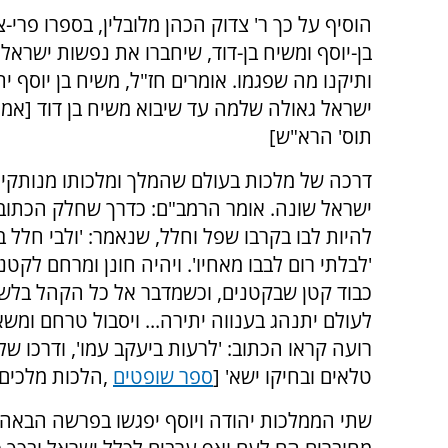
הוסיף על כך ר' צדוק הכהן מלובלין, בספרו פרי
בן-יוסף ומשיח בן-דוד, שיחברו את נפשות ישרא
ותיקנו מה שפגמו. אומרים חז"ל, משיח בן יוסף י
ישראל גאולה שלמה עד שיבוא משיח בן דוד [אמונו
תוס' הרא"ש]
דרכה של מלכות בעולם שהמלך ומלכותו מנותקים 
ישראל שונה. אומר הרמב"ם: כדרך שחלק הכתוב למ
להיות לבו בקרבו שפל וחלל, שנאמר: 'ולבי חלל ב
'לבלתי רום לבבו מאחיו'. ויהיה חונן ומרחם לקטנ
כבוד קטן שבקטנים, וכשמדבר אל כל הקהל בלשון ר
לעולם יתנהג בענווה יתירה... ויסבול טרחם ומש
רועה קראו הכתוב: 'לרעות ביעקב עמו', ודרכו של
טלאים ובחיקו ישא' [
ספר שופטים
,
הלכות מלכים
שתי הממלכות יהודה ויוסף יפגשו בפרשה הבאה. 