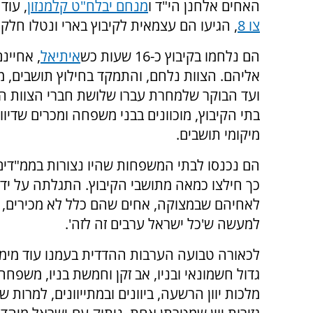
האחים אלחנן הי"ד ו
מנחם יבלח"ט קלמנזון
,
עוד
צו 8
, הגיעו הם עצמאית לקיבוץ בארי ונטלו חלק 
הם נלחמו בקיבוץ כ-16 שעות כש
איתיאל
,
אחיינם
אליהם. הצוות נלחם, והתמקד בחילוץ תושבים, 
ועד הבוקר שלמחרת עברו שלושת חברי הצוות המ
בתי הקיבוץ, מוכוונים בבני משפחה ומכרים שדיוו
מיקומי תושבים.
הם נכנסו לבתי המשפחות שהיו נצורות בממ"דים
כך חילצו כמאה מתושבי הקיבוץ. התגלתה על ידם 
לאחיהם שבמצוקה, אחים שהם כלל לא מכירים, 
למעשה ש'כל ישראל ערבים זה לזה'.
לכאורה טבועה הערבות ההדדית בעמנו עוד מימי ח
גדול חשמונאי ובניו, אב זקן וחמשת בניו, משפ
מלכות יוון הרשעה, ביוונים ובמתייוונים, למרות