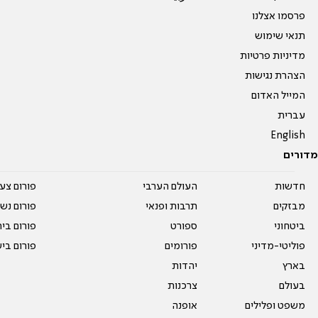
פרסמו אצלנו
תנאי שימוש
מדיניות פרטיות
הצהרת נגישות
המייל האדום
עברית
English
מדורים
חדשות
העולם הערבי
פורום צע
מבזקים
תרבות ופנאי
פורום נשו
ביטחוני
ספורט
פורום בי
פוליטי-מדיני
פורומים
פורום בי
בארץ
יהדות
בעולם
צרכנות
משפט ופלילים
אופנה