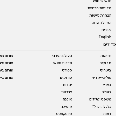
תנאי שימוש
מדיניות פרטיות
הצהרת נגישות
המייל האדום
עברית
English
מדורים
חדשות
העולם הערבי
פורום צע
מבזקים
תרבות ופנאי
פורום נשו
ביטחוני
ספורט
פורום בי
פוליטי-מדיני
פורומים
פורום בי
בארץ
יהדות
בעולם
צרכנות
משפט ופלילים
אופנה
כלכלה ונדל"ן
מוסיקה
דעות
פיוטקאסט