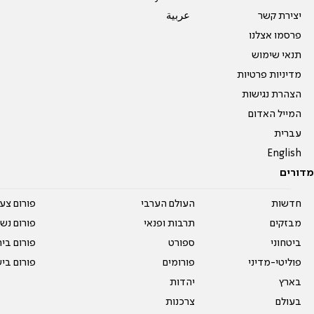
יצירת קשר
عربية
פרסמו אצלנו
תנאי שימוש
מדיניות פרטיות
הצהרת נגישות
המייל האדום
עברית
English
מדורים
חדשות
העולם הערבי
פורום צע
מבזקים
תרבות ופנאי
פורום נשו
ביטחוני
ספורט
פורום בי
פוליטי-מדיני
פורומים
פורום בי
בארץ
יהדות
בעולם
צרכנות