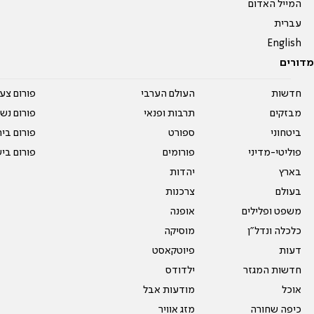
המייל האדום
עברית
English
מדורים
חדשות
העולם הערבי
פורום צע
מבזקים
תרבות ופנאי
פורום נשו
ביטחוני
ספורט
פורום בי
פוליטי-מדיני
פורומים
פורום בי
בארץ
יהדות
בעולם
צרכנות
משפט ופלילים
אופנה
כלכלה ונדל"ן
מוסיקה
דעות
פיוטקאסט
חדשות המגזר
ילדודס
אוכל
מודעות אבל
כיפה שחורה
מזג אוויר