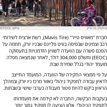
ברוקלין, ניו יורק
צילום: ISTOCK
חברת "מאוויס טייר" (Mavis Tire), רשת ארצית לשירותי
רכב וצמיגים שבסיסה בוויט פליינס שבניו יורק, חתמה על
הסכם פשרה עם הוועדה לשוויון הזדמנויות בתעסוקה
(EEOC) ותשלם 304,000 דולר, לאחר שנמצאה מפלה
מועמד יהודי בגלל שמירת שבת.
על פי ממצאי החקירה של הוועדה, המועמד התייצב
לראיון עבודה לתפקיד ניהולי באזור מרכז ניו יורק ובמהלך
הראיון ביקש להיות פטור מעבודה בערבי שישי ובשבתות.
בעקבות הבקשה, החברה לא קידמה את מועמדותו
לתפקיד הניהולי, אלא הציעה לו תפקיד נמוך יותר