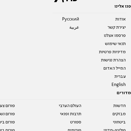
פנו אלינו
אודות
Pусский
יצירת קשר
عربية
פרסמו אצלנו
תנאי שימוש
מדיניות פרטיות
הצהרת נגישות
המייל האדום
עברית
English
מדורים
חדשות
העולם הערבי
פורום צע
מבזקים
תרבות ופנאי
פורום נשו
ביטחוני
ספורט
פורום בי
פוליטי-מדיני
פורומים
פורום בי