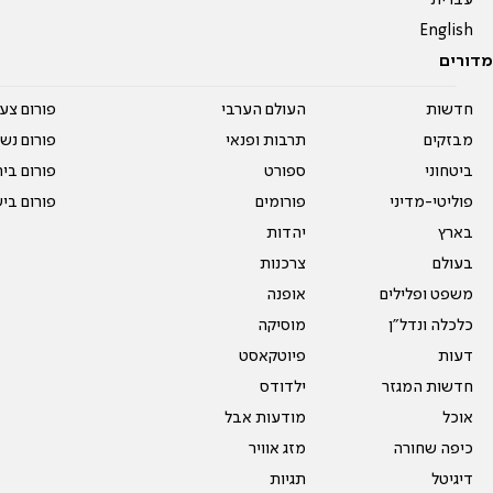
עברית
English
מדורים
חדשות
העולם הערבי
פורום צע
מבזקים
תרבות ופנאי
פורום נשו
ביטחוני
ספורט
פורום בי
פוליטי-מדיני
פורומים
פורום בי
בארץ
יהדות
בעולם
צרכנות
משפט ופלילים
אופנה
כלכלה ונדל"ן
מוסיקה
דעות
פיוטקאסט
חדשות המגזר
ילדודס
אוכל
מודעות אבל
כיפה שחורה
מזג אוויר
דיגיטל
תגיות