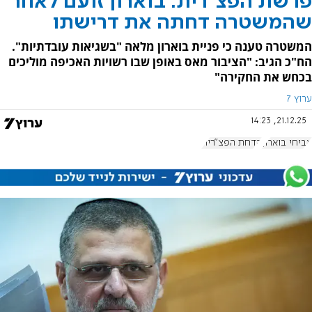
פרשת הפצ"רית: בוארון זועם לאחר
שהמשטרה דחתה את דרישתו
המשטרה טענה כי פניית בוארון מלאה "בשגיאות עובדתיות".
הח"כ הגיב: "הציבור מאס באופן שבו רשויות האכיפה מוליכים
בכחש את החקירה"
ערוץ 7
21.12.25, 14:23
אביחי בוארון
הדחת הפצ"רית