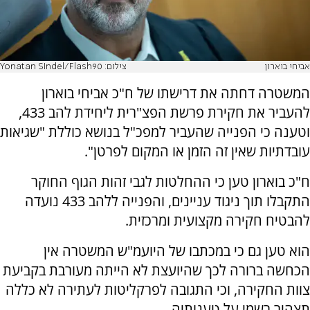
אביחי בוארון
צילום: Yonatan SIndel/Flash90
המשטרה דחתה את דרישתו של ח"כ אביחי בוארון
להעביר את חקירת פרשת הפצ"רית ליחידת להב 433,
וטענה כי הפנייה שהעביר למפכ"ל בנושא כוללת "שגיאות
עובדתיות שאין זה הזמן או המקום לפרטן".
ח"כ בוארון טען כי ההחלטות לגבי זהות הגוף החוקר
התקבלו תוך ניגוד עניינים, והפנייה ללהב 433 נועדה
להבטיח חקירה מקצועית ומרכזית.
הוא טען גם כי במכתבו של היועמ"ש המשטרה אין
הכחשה ברורה לכך שהיועצת לא הייתה מעורבת בקביעת
צוות החקירה, וכי התגובה לפרקליטות לעתירה לא כללה
תצהיר רשמי על טענותיה.