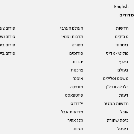
English
מדורים
חדשות
העולם הערבי
פורום צע
מבזקים
תרבות ופנאי
פורום נשו
ביטחוני
ספורט
פורום בי
פוליטי-מדיני
פורומים
פורום בי
בארץ
יהדות
בעולם
צרכנות
משפט ופלילים
אופנה
כלכלה ונדל"ן
מוסיקה
דעות
פיוטקאסט
חדשות המגזר
ילדודס
אוכל
מודעות אבל
כיפה שחורה
מזג אוויר
דיגיטל
תגיות