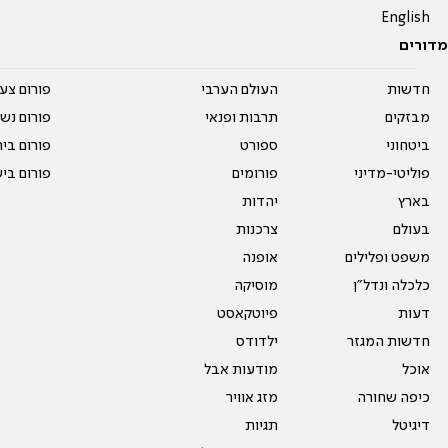
English
מדורים
חדשות
העולם הערבי
פורום צע
מבזקים
תרבות ופנאי
פורום נשו
ביטחוני
ספורט
פורום בי
פוליטי-מדיני
פורומים
פורום בי
בארץ
יהדות
בעולם
צרכנות
משפט ופלילים
אופנה
כלכלה ונדל"ן
מוסיקה
דעות
פיוטקאסט
חדשות המגזר
ילדודס
אוכל
מודעות אבל
כיפה שחורה
מזג אוויר
דיגיטל
תגיות