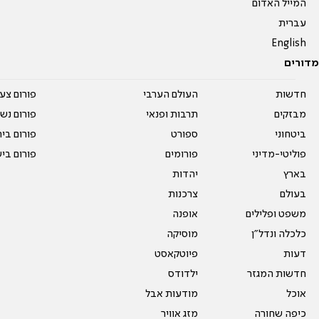
המייל האדום
עברית
English
מדורים
חדשות
העולם הערבי
פורום צע
מבזקים
תרבות ופנאי
פורום נשו
ביטחוני
ספורט
פורום בי
פוליטי-מדיני
פורומים
פורום בי
בארץ
יהדות
בעולם
צרכנות
משפט ופלילים
אופנה
כלכלה ונדל"ן
מוסיקה
דעות
פיוטקאסט
חדשות המגזר
ילדודס
אוכל
מודעות אבל
כיפה שחורה
מזג אוויר