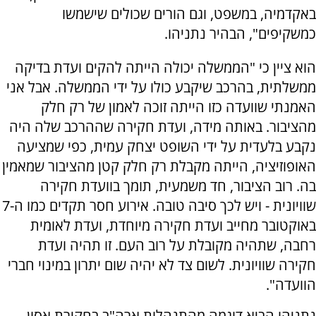
באקדמיה, במשפט, וגם הורים שכולים שישמשו
כמשקיפים", הבהיר נתניהו.
הוא ציין כי "הממשלה יכולה הייתה להקים ועדת בדיקה
ממשלתית, בהרכב שיקבע כולו על ידי הממשלה. אבל אני
האמנתי שוועדה כזו הייתה זוכה לאמון של רק חלק
מהציבור. באותה מידה, ועדת חקירה שההרכב שלה היה
נקבע בלעדית על ידי השופט יצחק עמית, כפי שמציעה
האופוזיציה, הייתה מקבלת רק חלק קטן מהציבור שמאמין
בה. רוב הציבור, חד משמעית, תומך בוועדת חקירה
שוויונית - ויש לכך סיבה טובה. אירוע חסר תקדים כמו ה-7
באוקטובר מחייב ועדת חקירה מיוחדת, ועדת לאומית
רחבה, שתהיה מקובלת על רוב העם. זו תהיה ועדת
חקירה שוויונית. לשום צד לא יהיה שום יתרון במינוי חברי
הוועדה".
נתניהו הביא דוגמה מהתנהלות ארה"ב בחקירת אסון