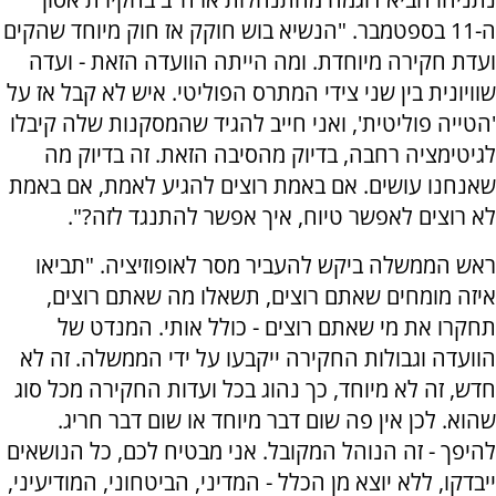
ה-11 בספטמבר. "הנשיא בוש חוקק אז חוק מיוחד שהקים
ועדת חקירה מיוחדת. ומה הייתה הוועדה הזאת - ועדה
שוויונית בין שני צידי המתרס הפוליטי. איש לא קבל אז על
'הטייה פוליטית', ואני חייב להגיד שהמסקנות שלה קיבלו
לגיטימציה רחבה, בדיוק מהסיבה הזאת. זה בדיוק מה
שאנחנו עושים. אם באמת רוצים להגיע לאמת, אם באמת
לא רוצים לאפשר טיוח, איך אפשר להתנגד לזה?".
ראש הממשלה ביקש להעביר מסר לאופוזיציה. "תביאו
איזה מומחים שאתם רוצים, תשאלו מה שאתם רוצים,
תחקרו את מי שאתם רוצים - כולל אותי. המנדט של
הוועדה וגבולות החקירה ייקבעו על ידי הממשלה. זה לא
חדש, זה לא מיוחד, כך נהוג בכל ועדות החקירה מכל סוג
שהוא. לכן אין פה שום דבר מיוחד או שום דבר חריג.
להיפך - זה הנוהל המקובל. אני מבטיח לכם, כל הנושאים
ייבדקו, ללא יוצא מן הכלל - המדיני, הביטחוני, המודיעיני,