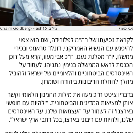
אבי מעוז
צילום: Chaim Goldberg/Flash90
לקראת נסיעתו של רה"מ לפלורידה, שם הוא צפוי
להיפגש עם הנשיא האמריקני, דונלד טראמפ ובכירי
ממשלו, יו"ר מפלגת נעם, ח"כ אבי מעוז, קרא מעל דוכן
הכנסת לראש הממשלה בנימין נתניהו, לעמוד על
האינטרסים הביטחוניים והלאומיים של ישראל ולהוביל
מהלך להחלת הריבונות ביהודה ושומרון.
בדבריו ציטט ח"כ מעוז את מילות ההמנון הלאומי וקשר
אותן למציאות המדינית והביטחונית. "'להיות עם חופשי
בארצנו' זה לשמור על העצמאות שלנו, על האינטרסים
שלנו, ולהיות עם ריבוני בארצו, בכל רחבי ארץ ישראל".