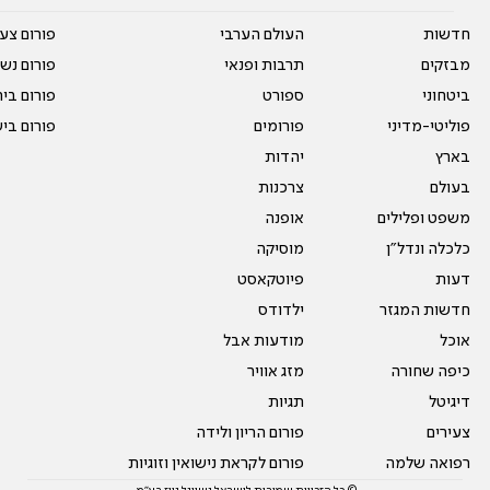
חדשות
העולם הערבי
פורום צע
מבזקים
תרבות ופנאי
פורום נשו
ביטחוני
ספורט
פורום בי
פוליטי-מדיני
פורומים
פורום בי
בארץ
יהדות
בעולם
צרכנות
משפט ופלילים
אופנה
כלכלה ונדל"ן
מוסיקה
דעות
פיוטקאסט
חדשות המגזר
ילדודס
אוכל
מודעות אבל
כיפה שחורה
מזג אוויר
דיגיטל
תגיות
צעירים
פורום הריון ולידה
רפואה שלמה
פורום לקראת נישואין וזוגיות