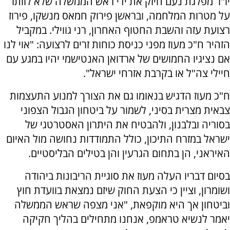
יו"ר מפלגת נעם חיזק את ידי ראש הממשלה שלא לוותר
על מטרות המלחמה, ובראשן פירוק חמאס מנשקו, פירוז
רצועת עזה והשבת החטוף האחרון, רני גווילי. במקביל
הזהיר ח"כ מעוז מפני כניסת כוחות זרים לרצועה: "אוי לנו
אם נציגיו החמושים של ארדואן האנטישמי יהיו במגע עם
חיילי צה"ל או בקרבת אזרחי ישראל".
ח"כ מעוז הדגיש בנאומו גם את הצורך למנוע התעצמות
צבאית מצרית בסיני, לשמור על ביטחון הגבול הצפוני
בסוריה ובלבנון, ולהבטיח את היתרון האסטרטגי של
ישראל במזרח התיכון, כולל התמודדות נחושה מול האיום
האיראני, הן בתחום הגרעין והן בטילים הבליסטיים.
בסיום דבריו העלה מעוז את סוגיית הריבונות ביהודה
ושומרון, וציין כי הצעת החוק שיזם נמצאת בוועדת חוץ
וביטחון אך היא מוקפאת, "אני מצפה שראש הממשלה
יאמר לנשיא טראמפ, אנחנו מתחילים בהליך חקיקה