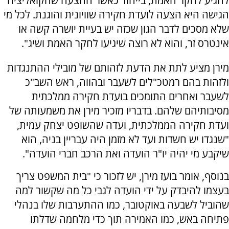
להגיע לחקר האמת, בייחוד כאשר ההצעה שהקואליציה
הגישה היא הצעה לועדת חקירה שוויונית והוגנת. לכל מי
שלא מסכים לדבר הגון שכזה יש בעיית יושרה קשה או
אינטרס זר, והוא לא רוצה שיגיעו לחקר האמת ושיג".
מירן מציע לתת את הדעת לזהותם של מובילי ההתנגדות
ולזהות בהם רמטכ"לים לשעבר ובהווה, ראש השב"כ
לשעבר ואחרים התומכים בועדת חקירה ממלכתית
מסיבותיהם שלהם. בדבריו מזכיר מירן את משמעותה של
ועדת חקירה הממלכתית, ועדה שהשופט יצחק עמית,
"שנגדו יש חשדות ועד לא מזמן היה עבריין בניה, הוא
שיקבע מי יהיה יו"ר הועדה ואת הרכב חברי הועדה".
בנוסף, אומר בועז מירן, יש לזכור כי "בית המשפט צריך
בעצמו להיבדק על ידי הועדה לגבי כל מה שקשור למה
שהוביל לשבעה באוקטובר, כמו ההתערבות שלו בנהלי
פתיחה באש, כמו האמירה תוך כדי מלחמה שדלתו