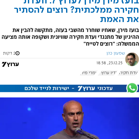
בועז מירן מירן לערוץ 7: וועדת
חקירה ממלכתית? רוצים להסתיר
את האמת
בועז מירן, שאחיו שוחרר מהשבי בעזה, מתקשה להבין את
ההיגיון של מתנגדי ועדת חקירה שוויונית ושקופה אותה מציעה
הממשלה: "רוצים לטייח"
שמעון כהן
2 דקות
23.12.25, 18:58
ועדת חקירה
רדיו ערוץ 7
עמרי מירן