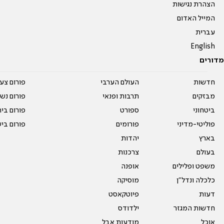
הצהרת נגישות
המייל האדום
עברית
English
מדורים
חדשות
העולם הערבי
פורום צע
מבזקים
תרבות ופנאי
פורום נשו
ביטחוני
ספורט
פורום בי
פוליטי-מדיני
פורומים
פורום בי
בארץ
יהדות
בעולם
צרכנות
משפט ופלילים
אופנה
כלכלה ונדל"ן
מוסיקה
דעות
פיוטקאסט
חדשות המגזר
ילדודס
אוכל
מודעות אבל