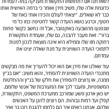
לשאלתנו אם לתחושתו התקשורת מעניקה במה לעמדות
כדוגמת אלה שלו, משיב מירן ואומר כי ברמה האישית אותו
כבר לא שואלים. "יצאתי לעולם והכירו אותי כאח של
חטוף, וכרגע נושא הועדה קשור לחטיפה כמו כל מי
שנפגעו מהשבעה באוקטובר, אבל זה נחשב כקשר פחות
ברור". זאת מעבר להבנה, גם שלו, שעמדת התקשורת
רחוקה מזו שלו וממילא היא אינה מוצאת לנכון לפנות
לתמוכי הועדה השוויונית על מנת שאלה יציגו את
עמדתם.
עוד שאלנו את מירן אם הוא יכול להעריך את מה מבקשים
מתנגדי הועדה השוויונית להסתיר, והוא משיב: "אם בג"ץ
ממנה, אז (רוצים להסתיר) את חלקו של בג"ץ וההחלטות
המשפטיות, ומעבר לכך את המעורבות של אנשי שלומם.
יש כאן ארגון פשע שמורכב ממערכת המשפט, התקשורת,
קפלן ועד רמות גבוהות. הם רוצים להגן על האנשים
שלהם. אנחנו רואים איך הם נלחמו להגנת רונן בר ואיך