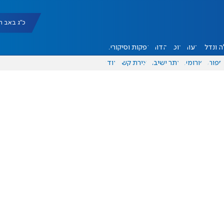
כ"ג באב תשפ"ו |
 ונדל"ן
דעות
אוכל
יהדות
הפקות וסיקורים
ספורט
פורומים
אתר ישיבה
יצירת קשר
עוד