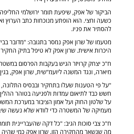
הביקור של אפק, שיפעת תומר ירושלמי החליפה
כשעה וחצי. הוא הופתע מנוכחות כתב הערוץ וא
להסתיר את פניו.
מטעמו של שרון אפק נמסר בתגובה: "מדובר בבי
היכרות אישית. שרון אפק לא טיפל בתיק החקירה
ח"כ יצחק קרויזר הגיש בעקבות הפרסום במשטרת
מיארה, ונגד המשנה ליועמ"שית, שרון אפק, בגי
"על פי הטענות שעלו בתחקיר ובבסיס התלונה, ק
חשש כבד לתיאום עמדות ולפגיעה בטוהר ההליך
על שלטון החוק ועל אמון הציבור במערכת המש
מעמיקה של המשטרה כדי לוודא שלא נעשה שיבו
ח"כ צבי סוכות הגיב: "כל דקה שהעבריינית תומר
מה שנשאר מהחקירה הזו. שרון אפק כמי שהיה מ