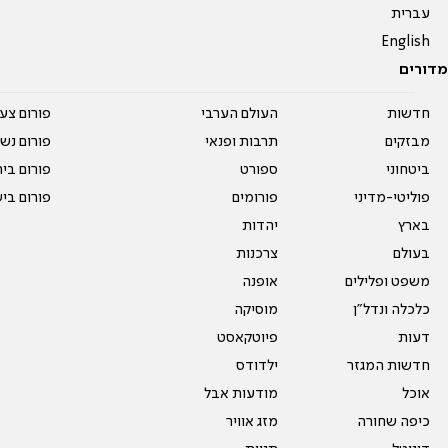
עברית
English
מדורים
חדשות
העולם הערבי
פורום צע
מבזקים
תרבות ופנאי
פורום נשו
ביטחוני
ספורט
פורום בי
פוליטי-מדיני
פורומים
פורום בי
בארץ
יהדות
בעולם
צרכנות
משפט ופלילים
אופנה
כלכלה ונדל"ן
מוסיקה
דעות
פיוטקאסט
חדשות המגזר
ילדודס
אוכל
מודעות אבל
כיפה שחורה
מזג אוויר