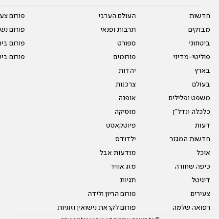
חדשות
העולם הערבי
פורום צע
מבזקים
תרבות ופנאי
פורום נשו
ביטחוני
ספורט
פורום בי
פוליטי-מדיני
פורומים
פורום בי
בארץ
יהדות
בעולם
צרכנות
משפט ופלילים
אופנה
כלכלה ונדל"ן
מוסיקה
דעות
פיוטקאסט
חדשות המגזר
ילדודס
אוכל
מודעות אבל
כיפה שחורה
מזג אוויר
דיגיטל
תגיות
צעירים
פורום הריון ולידה
רפואה שלמה
פורום לקראת נישואין וזוגיות