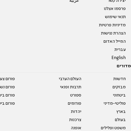
יצירת קשר
عربية
פרסמו אצלנו
תנאי שימוש
מדיניות פרטיות
הצהרת נגישות
המייל האדום
עברית
English
מדורים
חדשות
העולם הערבי
פורום צע
מבזקים
תרבות ופנאי
פורום נשו
ביטחוני
ספורט
פורום בי
פוליטי-מדיני
פורומים
פורום בי
בארץ
יהדות
בעולם
צרכנות
משפט ופלילים
אופנה