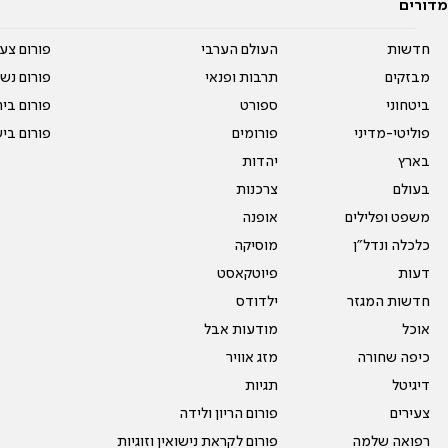
מדורים
חדשות
העולם הערבי
פורום צע
מבזקים
תרבות ופנאי
פורום נשו
ביטחוני
ספורט
פורום בי
פוליטי-מדיני
פורומים
פורום בי
בארץ
יהדות
בעולם
צרכנות
משפט ופלילים
אופנה
כלכלה ונדל"ן
מוסיקה
דעות
פיוטקאסט
חדשות המגזר
ילדודס
אוכל
מודעות אבל
כיפה שחורה
מזג אוויר
דיגיטל
תגיות
צעירים
פורום הריון ולידה
רפואה שלמה
פורום לקראת נישואין וזוגיות