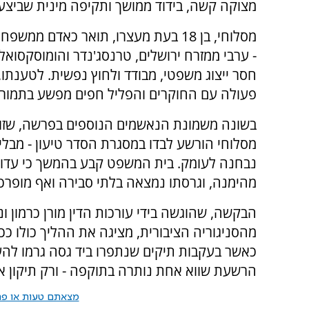
מצוקה קשה, בידוד ממושך ותקיפה מינית שביצע 
מסלוחי, בן 18 בעת מעצרו, תואר כאדם ממ
- ערבי ממזרח ירושלים, טרנסג'נדר והומוסקסואל
חסר ייצוג משפטי, מבודד ולחוץ נפשית. לטענתו,
פעולה עם החוקרים והפליל חפים מפשע בתמור
בשונה משמונת הנאשמים הנוספים בפרשה, שזו
מסלוחי הורשע לבדו במסגרת הסדר טיעון - מבלי
נבחנה לעומק. בית המשפט קבע בהמשך כי עדות
מהימנה, וגרסתו נמצאה בלתי סבירה ואף מופרכ
הבקשה, שהוגשה בידי עורכות הדין מורן כרמון ונ
מהסניגוריה הציבורית, מציגה את ההליך כולו ככ
כאשר בעקבות תיקים שנתפרו ביד גסה גרמו לה
הרשעת שווא אחת נותרה בתוקפה - ורק תיקון אח
מצאתם טעות או פרס