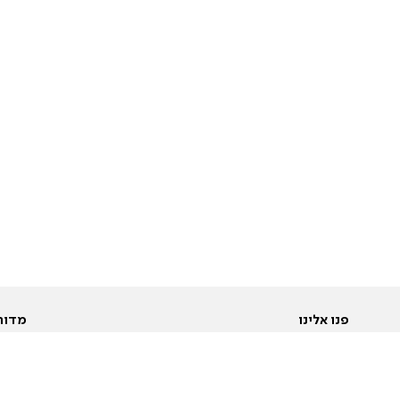
פנו אלינו
מדור
אודות
Pусский
חד
יצירת קשר
عربية
מב