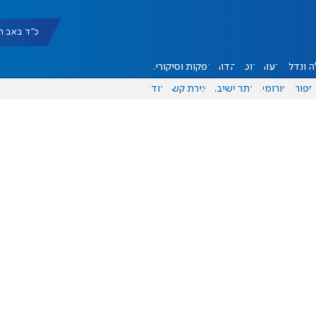
כ"ד באב תשפ"ו |
 ונדל"ן
דעות
אוכל
יהדות
הפקות וסיקורים
ספורט
פורומים
אתר ישיבה
יצירת קשר
עוד