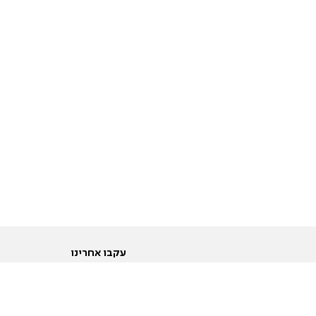
עקבו אחרינו
ות
טוויטר
ם הריון ולידה
פייסבוק