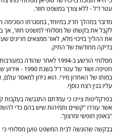
כי היא תומכת בזיכויו של סופיאן מסלוחי מהרצח
עטר ז"ל - ללא צורך במשפט חוזר.
מדובר במהלך חריג במיוחד, במסגרתו הסכימה 
לקבל את בקשתו של מסלוחי למשפט חוזר, אך ב
את ההליך בזיכוי מלא, לאור ממצאים חריגים שע
בדיקה מחודשת של התיק.
מסלוחי הורשע ב-1994 לאחר שהודה במעור
חטיפה ושוד של עטר ז"ל בשנת 0
במותו של האחרון מירי. הוא נידון למאסר עולם
עליו בגין רצח נוסף.
בפרקליטות ציינו כי עמדתם התגבשה בעקבות קבי
אשר עוררו "קשיים ותמיהות שיש בהם כדי להשל
"באופן חופשי ומרצון".
בבקשה שהוגשה לבית המשפט טוען מסלוחי כי 