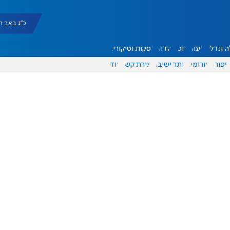
כ"ג באב תשפ"ו |
 ונדל"ן
דעות
אוכל
יהדות
הפקות וסיקורים
ספורט
פורומים
אתר ישיבה
יצירת קשר
עוד