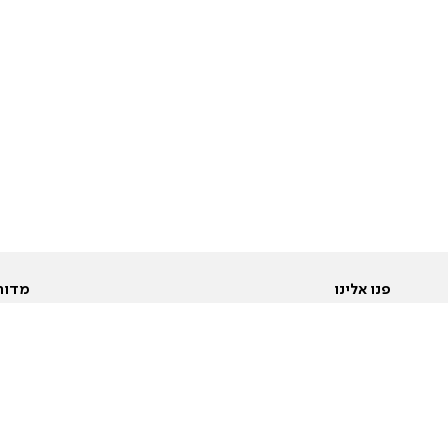
פנו אלינו
מדור
אודות
Pусский
חד
יצירת קשר
عربية
מב
פרסמו אצלנו
בי
תנאי שימוש
פו
מדיניות פרטיות
בא