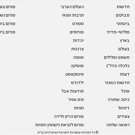
חדשות
העולם הערבי
פורום צע
מבזקים
תרבות ופנאי
פורום נשו
ביטחוני
ספורט
פורום בי
פוליטי-מדיני
פורומים
פורום בי
בארץ
יהדות
בעולם
צרכנות
משפט ופלילים
אופנה
כלכלה ונדל"ן
מוסיקה
דעות
פיוטקאסט
חדשות המגזר
ילדודס
אוכל
מודעות אבל
כיפה שחורה
מזג אוויר
דיגיטל
תגיות
צעירים
פורום הריון ולידה
רפואה שלמה
פורום לקראת נישואין וזוגיות
© כל הזכויות שמורות לישראל נשיונל ניוז בע"מ.