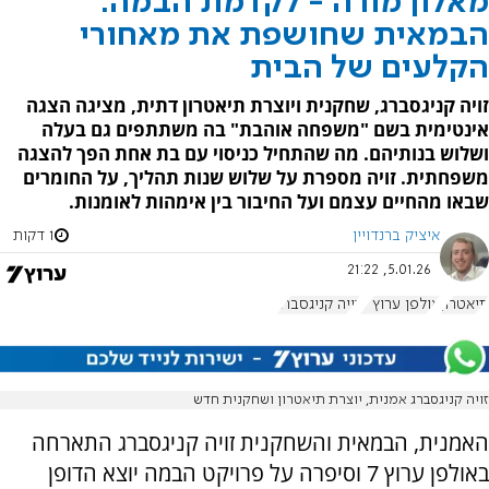
מאלון מורה - לקדמת הבמה:
הבמאית שחושפת את מאחורי
הקלעים של הבית
זויה קניגסברג, שחקנית ויוצרת תיאטרון דתית, מציגה הצגה
אינטימית בשם "משפחה אוהבת" בה משתתפים גם בעלה
ושלוש בנותיהם. מה שהתחיל כניסוי עם בת אחת הפך להצגה
משפחתית. זויה מספרת על שלוש שנות תהליך, על החומרים
שבאו מהחיים עצמם ועל החיבור בין אימהות לאומנות.
איציק ברנדויין
1 דקות
5.01.26, 21:22
תיאטרון
אולפן ערוץ 7
זויה קניגסברג
זויה קניגסברג אמנית, יוצרת תיאטרון ושחקנית חדש
האמנית, הבמאית והשחקנית זויה קניגסברג התארחה
באולפן ערוץ 7 וסיפרה על פרויקט הבמה יוצא הדופן