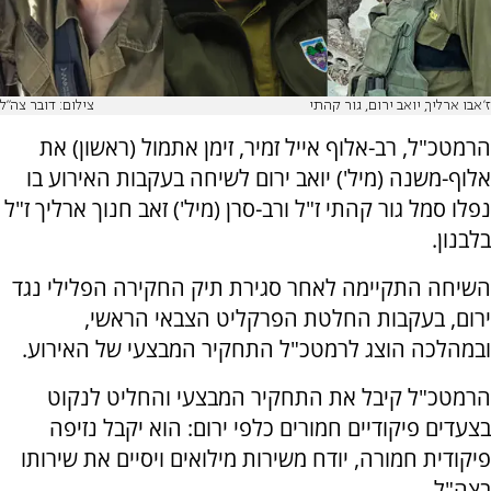
ז'אבו ארליך, יואב ירום, גור קהתי
צילום: דובר צה"ל
הרמטכ"ל, רב-אלוף אייל זמיר, זימן אתמול (ראשון) את
אלוף-משנה (מיל') יואב ירום לשיחה בעקבות האירוע בו
נפלו סמל גור קהתי ז"ל ורב-סרן (מיל') זאב חנוך ארליך ז"ל
בלבנון.
השיחה התקיימה לאחר סגירת תיק החקירה הפלילי נגד
ירום, בעקבות החלטת הפרקליט הצבאי הראשי,
ובמהלכה הוצג לרמטכ"ל התחקיר המבצעי של האירוע.
הרמטכ"ל קיבל את התחקיר המבצעי והחליט לנקוט
בצעדים פיקודיים חמורים כלפי ירום: הוא יקבל נזיפה
פיקודית חמורה, יודח משירות מילואים ויסיים את שירותו
בצה"ל.