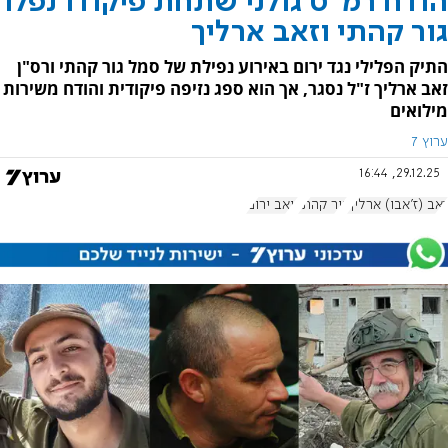
הודח רמ"ט גולני שתחת פיקודו נפלו
גור קהתי וזאב ארליך
התיק הפלילי נגד ירום באירוע נפילת של סמל גור קהתי ורס"ן
זאב ארליך ז"ל נסגר, אך הוא ספג נזיפה פיקודית והודח משירות
מילואים
ערוץ 7
29.12.25, 16:44
זאב (ז'אבו) ארליך
גור קהתי
יואב ירום