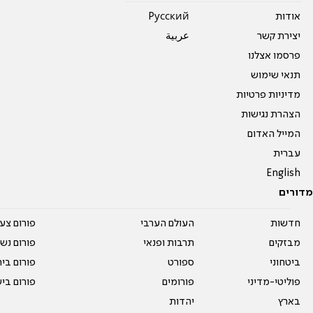
אודות
Pусский
יצירת קשר
عربية
פרסמו אצלנו
תנאי שימוש
מדיניות פרטיות
הצהרת נגישות
המייל האדום
עברית
English
מדורים
חדשות
העולם הערבי
פורום צע
מבזקים
תרבות ופנאי
פורום נשו
ביטחוני
ספורט
פורום בי
פוליטי-מדיני
פורומים
פורום בי
בארץ
יהדות