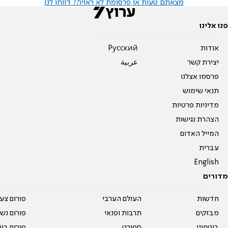
מצאתם טעות או פרסומת לא ראויה? דווחו לנו
פנו אלינו
אודות
Pусский
יצירת קשר
عربية
פרסמו אצלנו
תנאי שימוש
מדיניות פרטיות
הצהרת נגישות
המייל האדום
עברית
English
מדורים
חדשות
העולם הערבי
פורום צע
מבזקים
תרבות ופנאי
פורום נשו
ביטחוני
ספורט
פורום בי