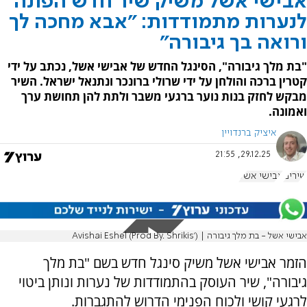
אבישי אשל משיק שיר חדש הפונה
לנערות מתמודדות: "אבא מחכה לך
ורואה בך גיבורה"
"בת מלך גיבורה", הסינגל החדש של אבישי אשל, נכתב על ידי
קטרין ברכה והולחן על ידי שרולי ברונכר ונתנאל ישראל. השיר
מבקש לחזק בנות נוער ברגעי משבר ולתת להן תחושת ערך
ואמונה.
איציק ברנדויין
29.12.25, 21:55
שירים
אבישי אשל
אבישי אשל - בת מלך גיבורה | ('Avishai Eshel (Prod By. Shrikis
הזמר אבישי אשל משיק סינגל חדש בשם "בת מלך
גיבורה", שיר העוסק בהתמודדות של נערות ונותן ביטוי
לרגעי קושי ולכוח הפנימי הדרוש להתגברות.