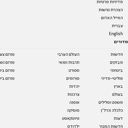
מדיניות פרטיות
הצהרת נגישות
המייל האדום
עברית
English
מדורים
חדשות
העולם הערבי
פורום צע
מבזקים
תרבות ופנאי
פורום נשו
ביטחוני
ספורט
פורום בי
פוליטי-מדיני
פורומים
פורום בי
בארץ
יהדות
בעולם
צרכנות
משפט ופלילים
אופנה
כלכלה ונדל"ן
מוסיקה
דעות
פיוטקאסט
חדשות המגזר
ילדודס