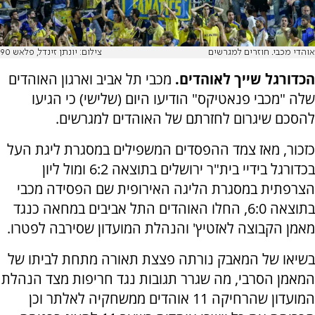
אוהדי מכבי. חוזרים למגרשים
צילום: יונתן זינדל, פלאש 90
הכדורגל שייך לאוהדים.
מכבי תל אביב וארגון האוהדים
שלה "מכבי פנאטיקס" הודיעו היום (שלישי) כי הגיעו
להסכם שיגרום לחזרתם של האוהדים למגרשים.
כזכור, מאז צמד ההפסדים המשפילים במסגרת ליגת העל
בכדורגל בידיי בית"ר ירושלים בתוצאה 6:2 ומול ליון
הצרפתית במסגרת הליגה האירופית שם הפסידה מכבי
בתוצאה 6:0, החלו האוהדים התל אביבים במחאה כנגד
מאמן הקבוצה לאזטיץ' והנהלת המועדון שסירבה לפטרו.
בשיאו של המאבק נורתה פצצת תאורה מתחת לביתו של
המאמן הסרבי, מה שגרר תגובות נגד חריפות מצד הנהלת
המועדון שהרחיקה 11 אוהדים ממשחקיה לאלתר וכן