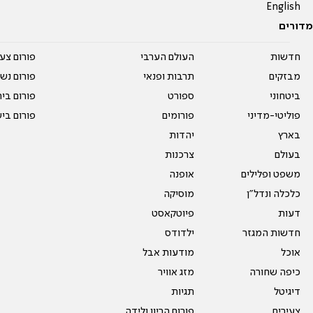
English
מדורים
חדשות
העולם הערבי
פורום צע
מבזקים
תרבות ופנאי
פורום נשו
ביטחוני
ספורט
פורום בי
פוליטי-מדיני
פורומים
פורום בי
בארץ
יהדות
בעולם
צרכנות
משפט ופלילים
אופנה
כלכלה ונדל"ן
מוסיקה
דעות
פיוטקאסט
חדשות המגזר
ילדודס
אוכל
מודעות אבל
כיפה שחורה
מזג אוויר
דיגיטל
תגיות
צעירים
פורום הריון ולידה