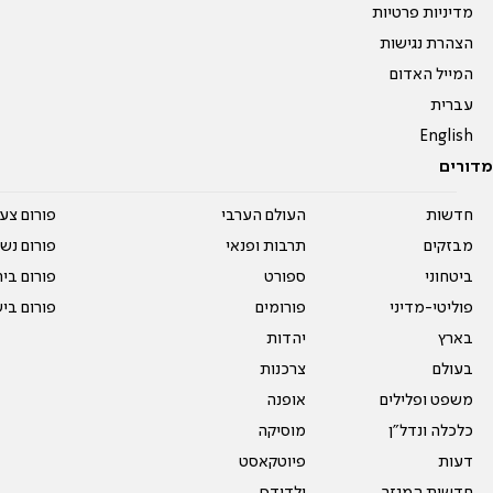
מדיניות פרטיות
הצהרת נגישות
המייל האדום
עברית
English
מדורים
חדשות
העולם הערבי
פורום צע
מבזקים
תרבות ופנאי
פורום נשו
ביטחוני
ספורט
פורום בי
פוליטי-מדיני
פורומים
פורום בי
בארץ
יהדות
בעולם
צרכנות
משפט ופלילים
אופנה
כלכלה ונדל"ן
מוסיקה
דעות
פיוטקאסט