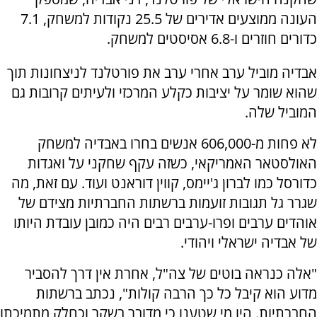
העונה ממוצעים אדירים של 25.5 נקודות למשחק, 7.1
כדורים חוזרים ו-6.8 אסיסטים למשחק.
אבדיה מוביל ערב אחרי ערב את פורטלנד לניצחונות תוך
שהוא שומר על יציבות כקלע המרכזי ולעיתים קרובות גם
המוביל שלה.
לא פחות מ-606,000 אנשים בחרו באבדיה למשחק
האולסטאר האמריקאי, כשזה עקף שחקני על ואגדות
כדורסל כמו לברון ג'יימס, קווין דוראנט ועוד. עם זאת, מה
שגרר גל תגובות זועמות ברשתות החברתיות מצידם של
אוהדים ערבים ופרו-ערבים רבים היה כמובן עובדת היותו
של אבדיה ישראלי ויהודי.
"אלה כנראה בוטים של צה"ל, אחרת אין דרך להסביר
מדוע הוא קיבל כל כך הרבה קולות", נכתב ברשתות
החברתיות. היו מי שטענו כי מדובר בשקר וכחלק מתמיכתו