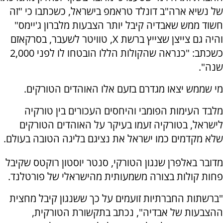
של נשיא ארה"ב דונלד טראמפ בישראל, כשכתבו כי "זה
חשוד ממש שאבדיה קיבל יותר הצבעות מלברון ג'יימס"
והיה גם צייצן שצייץ ברשת X, טוויטר לשעבר, בסרקאזם
כשכתב: "כנראה שהקולות הללו הובטחו לו לפני 2,000
שנה".
מי שממש יצאו מגדרם בזעם אלו האוהדים הטורקים.
מלבד העימות הפומבי והיחסים העכורים בין טורקיה
לישראל, בטורקיה זעמו בעיקר על האוהדים הטורקים
שלא מקדמים כמו ישראל את נציגם בליגה הטובה בעולם.
מדובר באלפרן שנגון הטורקי, סנטר יוסטון רוקטס שקיבל
פחות קולות בצורה משמעותית מהישראלי של פורטלנד.
"ברשתות החברתיות זועמים על כך ששנגון קיבל מחצית
ההצבעות של אבדיה", נכתב בתקשורת הטורקית,