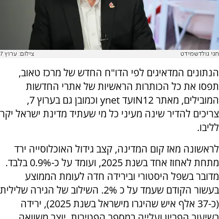
חגי גולדשמידט
צילום: ערוץ 7
הנתונים המדאיגים לפי הדו"ח החדש של מרכז טאוב,
תפסו את כל הכותרות הראשיות של אתרי החדשות
המובילים, מאתר
N12
ועד
ynet
וכמובן גם בערוץ 7,
צריכים להדיר שינה מעיני כל מי שעתיד מדינת ישראל יקר
לליבו.
לראשונה מאז קום המדינה, קצב גידול האוכלוסייה ירד
מתחת לאחוז אחד בשנת 2025, ועומד על כ-0.9% בלבד.
מדובר בשפל היסטורי ובירידה חדה לעומת הממוצע
בעשור הקודם שעמד על כ 2%. השילוב של הגירה שלילית
(כ-37 אלף איש שהיגרו מישראל בשנת 2025), ירידה
בשיעור הפריון ועלייה במספר הפטירות, יוצר משוואה