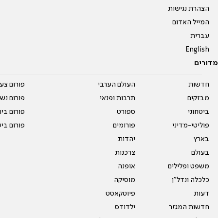
הצהרת נגישות
המייל האדום
עברית
English
מדורים
חדשות
העולם הערבי
פורום צע
מבזקים
תרבות ופנאי
פורום נשו
ביטחוני
ספורט
פורום בי
פוליטי-מדיני
פורומים
פורום בי
בארץ
יהדות
בעולם
צרכנות
משפט ופלילים
אופנה
כלכלה ונדל"ן
מוסיקה
דעות
פיוטקאסט
חדשות המגזר
ילדודס