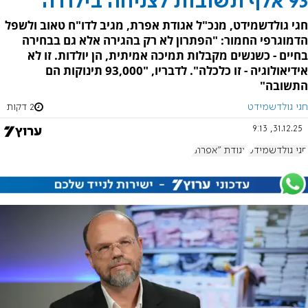
93 אלף תשובות לצניחה בילודה
חגי גולדשמידט, מנכ"ל אגודת אפרת, מגיב לדו"ח טאוב ולשפל
הדמוגרפי החמור: "הפתרון לא רק בהגירה אלא גם בבחירה
בחיים - כשנשים מקבלות תמיכה אמיתית, הן יולדות. זו לא
אידיאולוגיה - זו כלכלה". לדבריו, "93,000 תינוקות הם
התשובה"
חגי גולדשמידט
2 דקות
31.12.25, 9:13
חגי גולדשמידט
אגודת "אפרת"