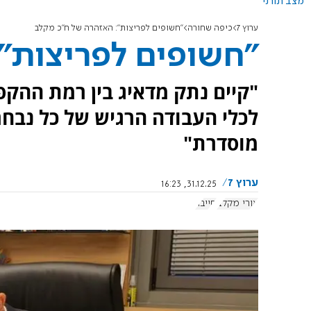
מצב תורני
ערוץ 7
כיפה שחורה
"חשופים לפריצות": האזהרה של ח"כ מקלב
"חשופים לפריצות"
"קיים נתק מדאיג בין רמת ההקפ
לכלי העבודה הרגיש של כל נבחר
מוסדרת"
ערוץ 7
31.12.25, 16:23
אורי מקלב
סייבר