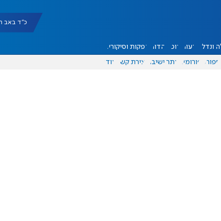
כ"ד באב תשפ"ו |
 ונדל"ן
דעות
אוכל
יהדות
הפקות וסיקורים
ספורט
פורומים
אתר ישיבה
יצירת קשר
עוד