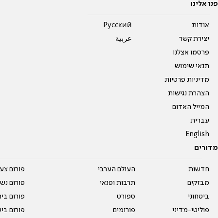
פנו אלינו
אודות
Pусский
יצירת קשר
عربية
פרסמו אצלנו
תנאי שימוש
מדיניות פרטיות
הצהרת נגישות
המייל האדום
עברית
English
מדורים
חדשות
העולם הערבי
פורום צע
מבזקים
תרבות ופנאי
פורום נשו
ביטחוני
ספורט
פורום בי
פוליטי-מדיני
פורומים
פורום בי