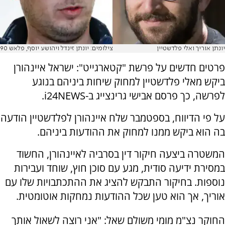
יונתן אוריך ואלי פלדשטיין
צילומים: יונתן זינדל ויהושע יוסף, פלאש 90
פרטים חדשים על פרשת "קטארגייט": ישראל איינהורן
ביקש מאלי פלדשטיין למחוק שיחות ביניהם בנוגע
לפרשה, כך פרסם אבישי גרינצייג ב-i24NEWS.
על פי הדיווח, בספטמבר שלח איינהורן לפלדשטיין הודעה
בה הוא ביקש ממנו למחוק את ההודעות ביניהם.
המשטרה ביצעה חיקור דין בסרביה לאיינהורן, החשוד
במסירת ידיעה סודית, מגע עם סוכן חוץ, שוחד ועבירות
נוספות. בחיקור התבקש להציג את ההתכתבויות שלו עם
אוריך, אך הוא טען שכל ההודעות נמחקות אוטומטית.
החוקר נצ"מ מומי משולם שאל: "אני רוצה לשאול אותך