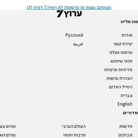
מצאתם טעות או פרסומת לא ראויה? דווחו לנו
פנו אלינו
אודות
Pусский
יצירת קשר
عربية
פרסמו אצלנו
תנאי שימוש
מדיניות פרטיות
הצהרת נגישות
המייל האדום
עברית
English
מדורים
חדשות
העולם הערבי
פורום צע
מבזקים
תרבות ופנאי
פורום נשו